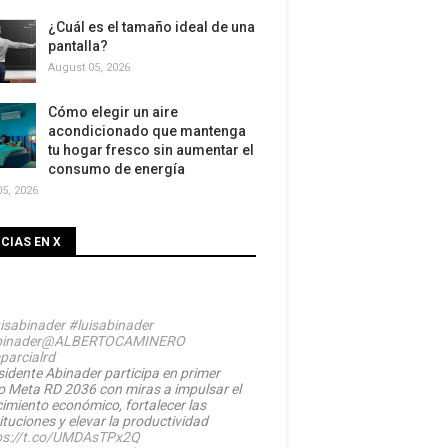
¿Cuál es el tamaño ideal de una
pantalla?
August 05, 2026
Cómo elegir un aire
acondicionado que mantenga
tu hogar fresco sin aumentar el
consumo de energía
5, 2026
CIAS EN X
isabinader
#luisabinader
inader
@ALBERTOCAMINERO
parcialrd
sidente Abinader participa en primer
o Meta RD 2036 con miras a impulsar el
cimiento económico, fortalecer las
ituciones y elevar la productividad
ps://t.co/UMDAsTPx2Q