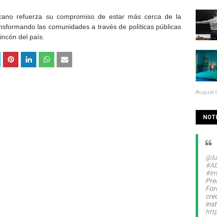
icano refuerza su compromiso de estar más cerca de la
sformando las comunidades a través de políticas públicas
incón del país.
August 0
NOTI
@lu
#Ab
#im
Pre
For
cre
inst
htt