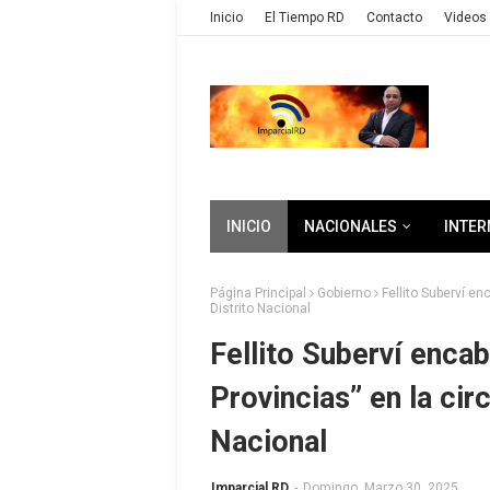
Inicio
El Tiempo RD
Contacto
Videos 
INICIO
NACIONALES
INTER
Página Principal
Gobierno
Fellito Suberví en
Distrito Nacional
Fellito Suberví encab
Provincias” en la cir
Nacional
Imparcial RD
-
Domingo, Marzo 30, 2025