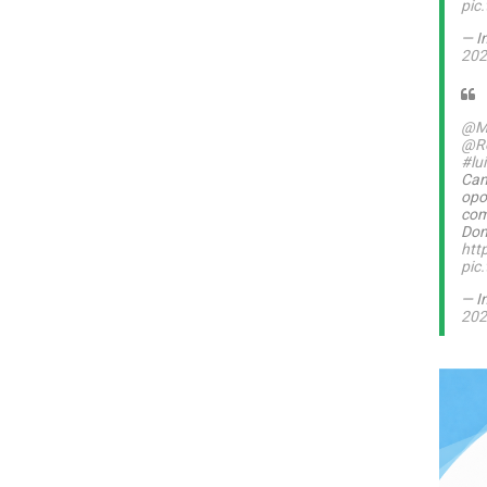
pic
— I
202
@M
@Ro
#lu
Can
opo
com
Dom
htt
pic
— I
202