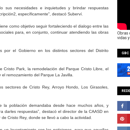
o sus necesidades e inquietudes y brindar respuestas
ripción2, específicamente", destacó Suberví.
 tiene como objetivo seguir fortaleciendo el dialogo entre las
sociales para, en conjunto, continuar atendiendo las obras
Obras 
vidas 
s por el Gobierno en los distintos sectores del Distrito
GBC
e Cristo Park, la remodelación del Parque Cristo Libre, el
y el remozamiento del Parque La Javilla.
os sectores de Cristo Rey, Arroyo Hondo, Los Girasoles,
REDE
que la población demandaba desde hace muchos años, y
a darles respuestas”, destacó el director de la CAASD en
 de Cristo Rey, donde se llevó a cabo la actividad.
n un levantamiento con las peticiones, para que aquellas