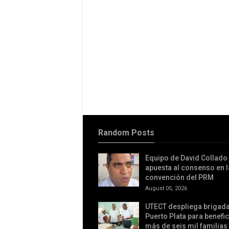
Random Posts
Equipo de David Collado
apuesta al consenso en l
convención del PRM
August 05, 2026
UTECT despliega brigad
Puerto Plata para benefic
más de seis mil familias