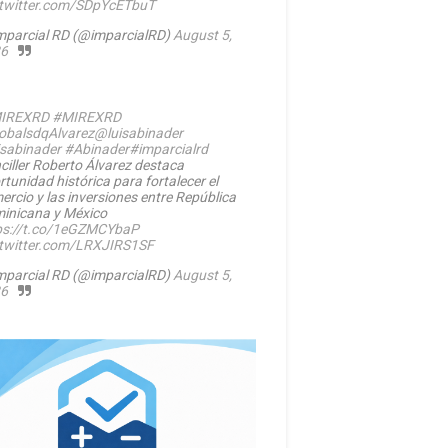
.twitter.com/SDpYcETbuT
mparcial RD (@imparcialRD)
August 5,
6
IREXRD
#MIREXRD
balsdqAlvarez
@luisabinader
isabinader
#Abinader
#imparcialrd
ciller Roberto Álvarez destaca
rtunidad histórica para fortalecer el
ercio y las inversiones entre República
inicana y México
ps://t.co/1eGZMCYbaP
.twitter.com/LRXJIRS1SF
mparcial RD (@imparcialRD)
August 5,
6