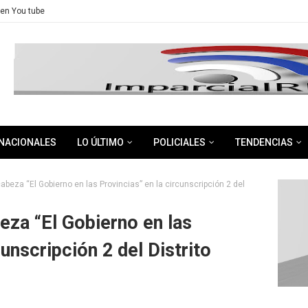
en You tube
NACIONALES
LO ÚLTIMO
POLICIALES
TENDENCIAS
cabeza “El Gobierno en las Provincias” en la circunscripción 2 del
eza “El Gobierno en las
cunscripción 2 del Distrito