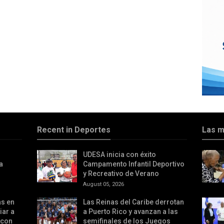
Recent in Deportes
Las m
UDESA inicia con éxito
a
Campamento Infantil Deportivo
y Recreativo de Verano
August 05, 2026
as en
Las Reinas del Caribe derrotan
iar a
a Puerto Rico y avanzan a las
 con
semifinales de los Juegos