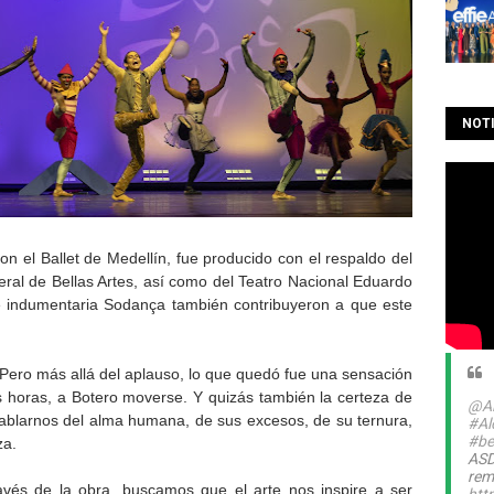
NOTI
on el Ballet de Medellín, fue producido con el respaldo del
neral de Bellas Artes, así como del Teatro Nacional Eduardo
de indumentaria Sodança también contribuyeron a que este
Pero más allá del aplauso, lo que quedó fue una sensación
s horas, a Botero moverse. Y quizás también la certeza de
@Al
ablarnos del alma humana, de sus excesos, de su ternura,
#Al
#be
za.
ASD
rem
vés de la obra, buscamos que el arte nos inspire a ser