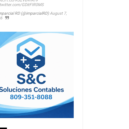
ps://t.co/R3ZVbvhKf9
.twitter.com/GDitFIR0MS
mparcial RD (@imparcialRD)
August 7,
6