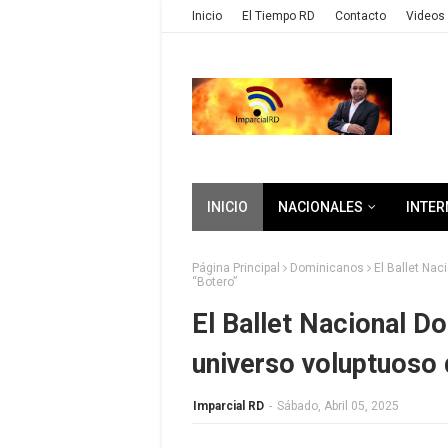
Inicio
El Tiempo RD
Contacto
Videos 
INICIO
NACIONALES
INTER
Página Principal
Dominicanos
El Ballet Nac
“Botero”
El Ballet Nacional D
universo voluptuoso 
Imparcial RD
-
Sábado, Abril 05, 2025