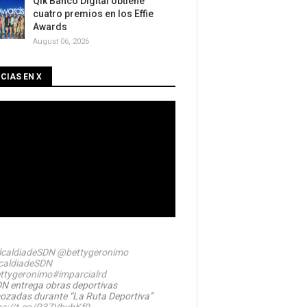
Qik Banco Digital obtiene
cuatro premios en los Effie
Awards
August 06, 2026
CIAS EN X
caldiadeSDN
@bettygeronimo
caldiadeSDN
ttygeronimo
#imparcialrd
N entrega obras deportivas
ozadas durante “La Ruta Deportiva”