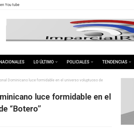
en You tube
NACIONALES
LO ÚLTIMO
POLICIALES
TENDENCIAS
ional Dominicano luce formidable en el universo voluptuoso de
ominicano luce formidable en el
de “Botero”