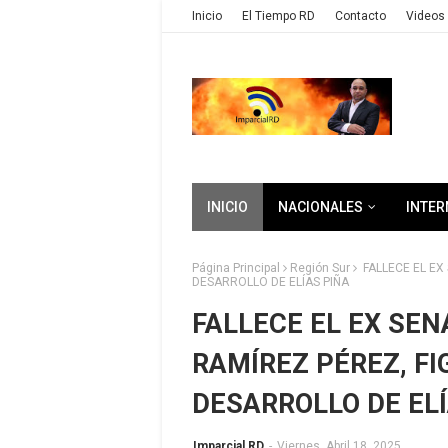
Inicio
El Tiempo RD
Contacto
Videos 
INICIO
NACIONALES
INTER
Página Principal
Región Sur
FALLECE EL EX
DESARROLLO DE ELÍAS PIÑA
FALLECE EL EX SE
RAMÍREZ PÉREZ, FI
DESARROLLO DE ELÍ
Imparcial RD
-
Viernes, Abril 18, 2025