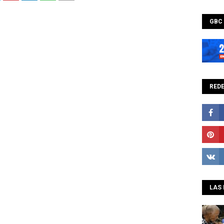
GBC
REDE
LAS 