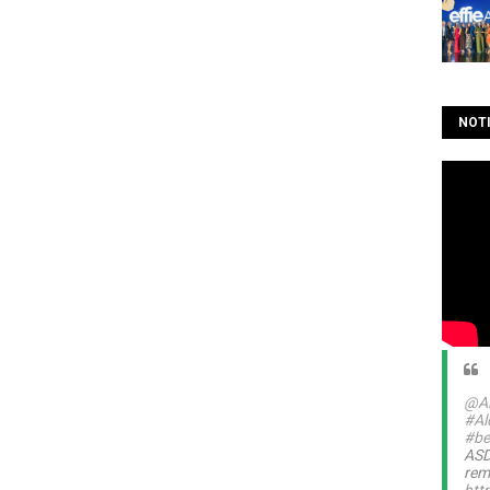
NOTI
@Al
#Al
#be
ASD
rem