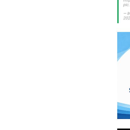
htt
pic
— I
202