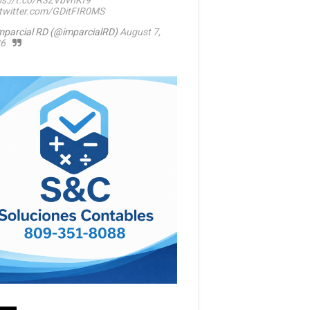
ps://t.co/R3ZVbvhKf9
.twitter.com/GDitFIR0MS
mparcial RD (@imparcialRD)
August 7,
6