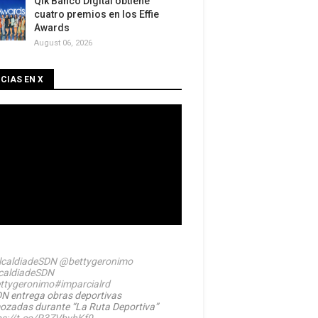
Qik Banco Digital obtiene
cuatro premios en los Effie
Awards
August 06, 2026
CIAS EN X
caldiadeSDN
@bettygeronimo
caldiadeSDN
ttygeronimo
#imparcialrd
N entrega obras deportivas
ozadas durante “La Ruta Deportiva”