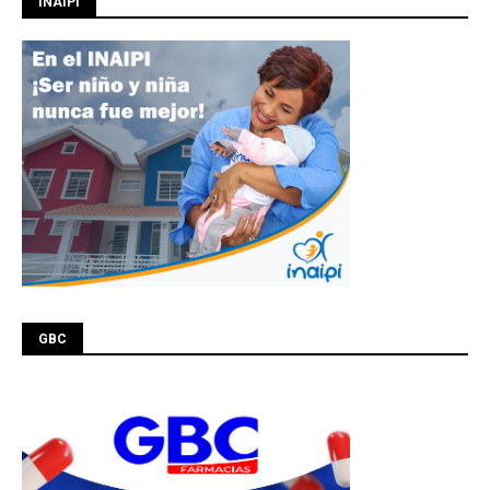
INAIPI
GBC