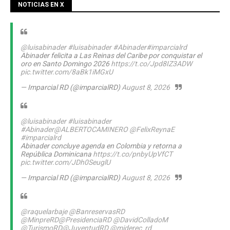
NOTICIAS EN X
@luisabinader
#luisabinader
#Abinader
#imparcialrd
Abinader felicita a Las Reinas del Caribe por conquistar el
oro en Santo Domingo 2026
https://t.co/Jpd8IZ3ADW
pic.twitter.com/8aBk1iMGxU
— Imparcial RD (@imparcialRD)
August 8, 2026
@luisabinader
#luisabinader
#Abinader
@ALBERTOCAMINERO
@FelixReynaE
#imparcialrd
Abinader concluye agenda en Colombia y retorna a
República Dominicana
https://t.co/pnbyUpVfCT
pic.twitter.com/JDh0SeuglU
— Imparcial RD (@imparcialRD)
August 8, 2026
@raquelarbaje
@BanreservasRD
@MinpreRD
@PresidenciaRD
@DavidColladoM
@TurismoRD
@JuventudRD
@miderec_rd