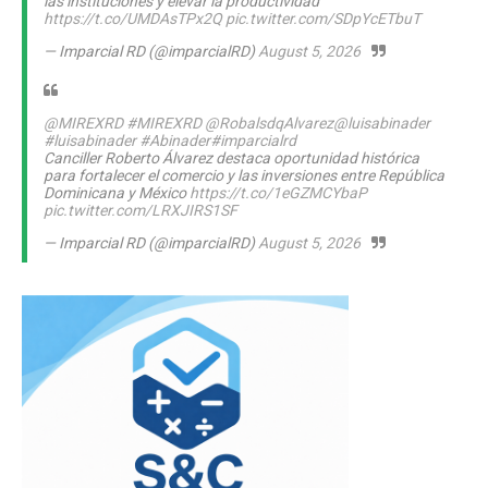
las instituciones y elevar la productividad
https://t.co/UMDAsTPx2Q
pic.twitter.com/SDpYcETbuT
— Imparcial RD (@imparcialRD)
August 5, 2026
@MIREXRD
#MIREXRD
@RobalsdqAlvarez
@luisabinader
#luisabinader
#Abinader
#imparcialrd
Canciller Roberto Álvarez destaca oportunidad histórica
para fortalecer el comercio y las inversiones entre República
Dominicana y México
https://t.co/1eGZMCYbaP
pic.twitter.com/LRXJIRS1SF
— Imparcial RD (@imparcialRD)
August 5, 2026