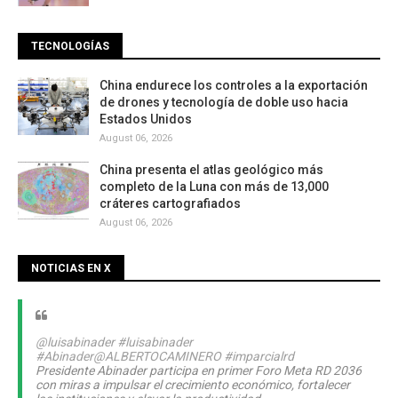
TECNOLOGÍAS
China endurece los controles a la exportación
de drones y tecnología de doble uso hacia
Estados Unidos
August 06, 2026
China presenta el atlas geológico más
completo de la Luna con más de 13,000
cráteres cartografiados
August 06, 2026
NOTICIAS EN X
@luisabinader
#luisabinader
#Abinader
@ALBERTOCAMINERO
#imparcialrd
Presidente Abinader participa en primer Foro Meta RD 2036
con miras a impulsar el crecimiento económico, fortalecer