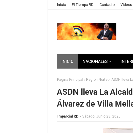
Inicio
El Tiempo RD
Contacto
Videos 
INICIO
NACIONALES
INTER
Página Principal
Región Norte
ASDN lleva La 
ASDN lleva La Alcaldí
Álvarez de Villa Mell
Imparcial RD
-
Sábado, Junio 28, 2025