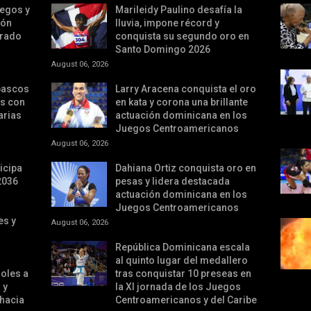
iegos y
Marileidy Paulino desafía la
ión
lluvia, impone récord y
irado
conquista su segundo oro en
Santo Domingo 2026
August 06, 2026
bascos
Larry Aracena conquista el oro
os con
en kata y corona una brillante
arias
actuación dominicana en los
Juegos Centroamericanos
August 06, 2026
icipa
Dahiana Ortiz conquista oro en
2036
pesas y lidera destacada
actuación dominicana en los
Juegos Centroamericanos
es y
August 06, 2026
República Dominicana escala
al quinto lugar del medallero
oles a
tras conquistar 10 preseas en
 y
la XI jornada de los Juegos
 hacia
Centroamericanos y del Caribe