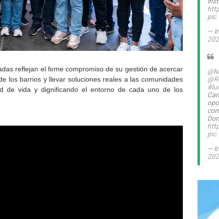
inst
htt
pic
— I
202
das reflejan el firme compromiso de su gestión de acercar
@M
de los barrios y llevar soluciones reales a las comunidades
@Ro
#lu
d de vida y dignificando el entorno de cada uno de los
Can
opo
com
Dom
htt
pic
— I
202