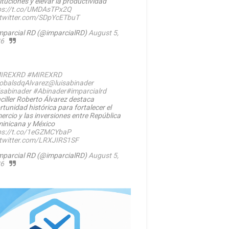
ituciones y elevar la productividad
ps://t.co/UMDAsTPx2Q
.twitter.com/SDpYcETbuT
mparcial RD (@imparcialRD)
August 5,
6
IREXRD
#MIREXRD
balsdqAlvarez
@luisabinader
isabinader
#Abinader
#imparcialrd
ciller Roberto Álvarez destaca
rtunidad histórica para fortalecer el
ercio y las inversiones entre República
inicana y México
ps://t.co/1eGZMCYbaP
.twitter.com/LRXJIRS1SF
mparcial RD (@imparcialRD)
August 5,
6