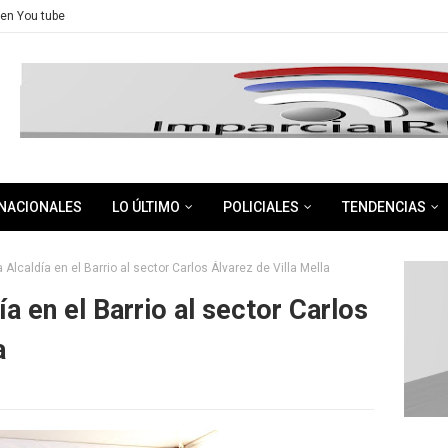
en You tube
NACIONALES
LO ÚLTIMO
POLICIALES
TENDENCIAS
Alcaldía en el Barrio al sector Carlos Álvarez de Villa Mella
a en el Barrio al sector Carlos
a