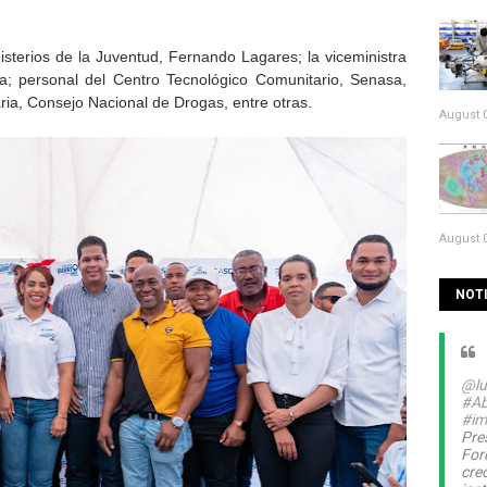
sterios de la Juventud, Fernando Lagares; la viceministra
na; personal del Centro Tecnológico Comunitario, Senasa,
ia, Consejo Nacional de Drogas, entre otras.
August 0
August 0
NOTI
@lu
#Ab
#im
Pre
For
cre