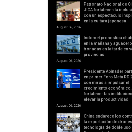
Patronato Nacional de C
JICA fortalecen la inclus
con un espectáculo insp
en la cultura japonesa
August 06, 2026
Indomet pronostica chu
en la mañana y aguacer
tronadas en la tarde en v
provincias
August 06, 2026
Presidente Abinader part
en primer Foro Meta RD 
con miras a impulsar el
crecimiento económico,
fortalecer las institucion
elevar la productividad
August 06, 2026
China endurece los contr
la exportación de drones
tecnología de doble uso