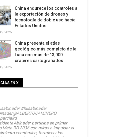
China endurece los controles a
la exportación de drones y
tecnología de doble uso hacia
Estados Unidos
6, 2026
China presenta el atlas
geológico más completo de la
Luna con más de 13,000
cráteres cartografiados
6, 2026
CIAS EN X
isabinader
#luisabinader
inader
@ALBERTOCAMINERO
parcialrd
sidente Abinader participa en primer
o Meta RD 2036 con miras a impulsar el
cimiento económico, fortalecer las