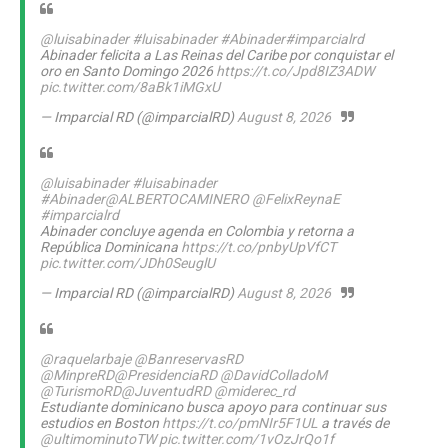
@luisabinader
#luisabinader
#Abinader
#imparcialrd
Abinader felicita a Las Reinas del Caribe por conquistar el
oro en Santo Domingo 2026
https://t.co/Jpd8IZ3ADW
pic.twitter.com/8aBk1iMGxU
— Imparcial RD (@imparcialRD)
August 8, 2026
@luisabinader
#luisabinader
#Abinader
@ALBERTOCAMINERO
@FelixReynaE
#imparcialrd
Abinader concluye agenda en Colombia y retorna a
República Dominicana
https://t.co/pnbyUpVfCT
pic.twitter.com/JDh0SeuglU
— Imparcial RD (@imparcialRD)
August 8, 2026
@raquelarbaje
@BanreservasRD
@MinpreRD
@PresidenciaRD
@DavidColladoM
@TurismoRD
@JuventudRD
@miderec_rd
Estudiante dominicano busca apoyo para continuar sus
estudios en Boston
https://t.co/pmNIr5F1UL
a través de
@ultimominutoTW
pic.twitter.com/1vOzJrQo1f