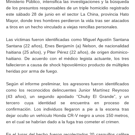
Ministerio Público, intensifica las investigaciones y la búsqueda
de los presuntos responsables de un triple homicidio registrado
este sábado 28 de junio en el sector La China, provincia Hato
Mayor, donde tres hombres perdieron la vida tras ser atacados
a tiros en un hecho vinculado a viejas rencillas personales.
Las víctimas fueron identificadas como Miguel Agustín Santana
Santana (22 años), Enes Benjamín (a) Nelson, de nacionalidad
haitiana (25 años), y Piter Pérez (22 años), de origen dominico-
haitiano. De acuerdo con el médico legista actuante, los tres
fallecieron a causa de shock hipovolémico producto de múltiples
heridas por arma de fuego.
Según el informe preliminar, los agresores fueron identificados
como los reconocidos delincuentes Junior Martínez Reynoso
(43 años), un segundo apodado “Chuky El Grande”, y un
tercero cuya identidad se encuentra en proceso de
confirmación. Los individuos llegaron a pie a la escena tras
dejar oculto un vehículo Honda CR-V negro a unos 150 metros,
en el cual se habrían dado a la fuga tras cometer el crimen.
En el lugar del hecho fueron recolectados 20 casquillos calibre