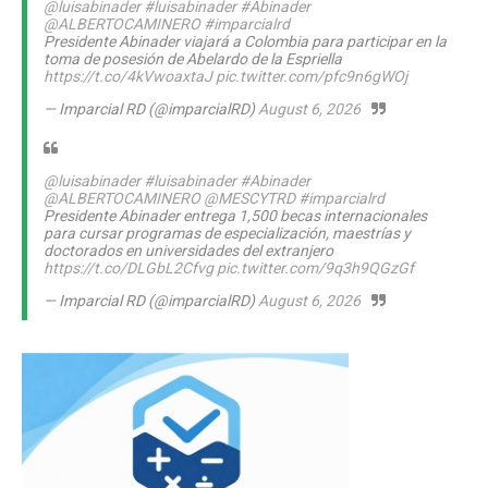
@luisabinader
#luisabinader
#Abinader
@ALBERTOCAMINERO
#imparcialrd
Presidente Abinader viajará a Colombia para participar en la
toma de posesión de Abelardo de la Espriella
https://t.co/4kVwoaxtaJ
pic.twitter.com/pfc9n6gWOj
— Imparcial RD (@imparcialRD)
August 6, 2026
@luisabinader
#luisabinader
#Abinader
@ALBERTOCAMINERO
@MESCYTRD
#imparcialrd
Presidente Abinader entrega 1,500 becas internacionales
para cursar programas de especialización, maestrías y
doctorados en universidades del extranjero
https://t.co/DLGbL2Cfvg
pic.twitter.com/9q3h9QGzGf
— Imparcial RD (@imparcialRD)
August 6, 2026