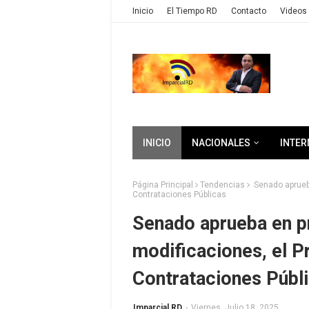
Inicio
El Tiempo RD
Contacto
Videos 
INICIO
NACIONALES
INTER
Página Principal
Tendencias
Senado aprueba
Contrataciones Públicas
Senado aprueba en p
modificaciones, el P
Contrataciones Públ
Imparcial RD
-
Viernes, Julio 18, 2025