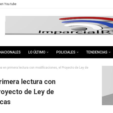
en You tube
NACIONALES
LO ÚLTIMO
POLICIALES
TENDENCIAS
 en primera lectura con modificaciones, el Proyecto de Ley de
rimera lectura con
royecto de Ley de
icas