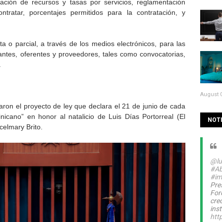
nación de recursos y tasas por servicios, reglamentación
ntratar, porcentajes permitidos para la contratación, y
 o parcial, a través de los medios electrónicos, para las
tantes, oferentes y proveedores, tales como convocatorias,
.
August 0
ron el proyecto de ley que declara el 21 de junio de cada
icano” en honor al natalicio de Luis Días Portorreal (El
NOTI
celmary Brito.
@lu
#Ab
#im
Pre
For
cre
inst
htt