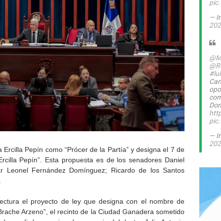
pic
— I
202
@M
@Ro
#lu
Can
opo
com
Dom
htt
pic
— I
202
 Ercilla Pepín como “Prócer de la Partía” y designa el 7 de
cilla Pepín”. Esta propuesta es de los senadores Daniel
r Leonel Fernández Domínguez; Ricardo de los Santos
.
ectura el proyecto de ley que designa con el nombre de
Brache Arzeno”, el recinto de la Ciudad Ganadera sometido