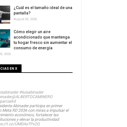
¿Cuál es el tamaño ideal de una
pantalla?
August 05, 2026
Cómo elegir un aire
acondicionado que mantenga
tu hogar fresco sin aumentar el
consumo de energía
5, 2026
CIAS EN X
isabinader
#luisabinader
inader
@ALBERTOCAMINERO
parcialrd
sidente Abinader participa en primer
o Meta RD 2036 con miras a impulsar el
cimiento económico, fortalecer las
ituciones y elevar la productividad
ps://t.co/UMDAsTPx2Q