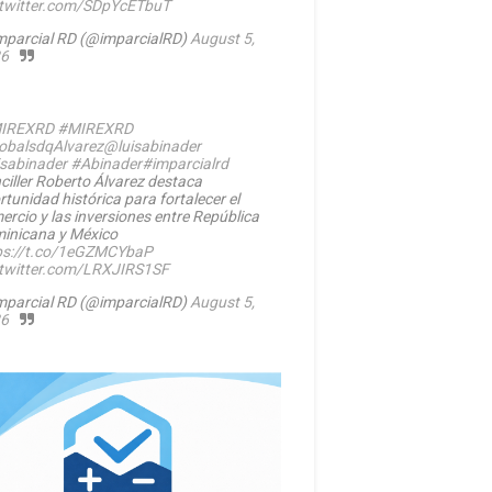
.twitter.com/SDpYcETbuT
mparcial RD (@imparcialRD)
August 5,
6
IREXRD
#MIREXRD
balsdqAlvarez
@luisabinader
isabinader
#Abinader
#imparcialrd
ciller Roberto Álvarez destaca
rtunidad histórica para fortalecer el
ercio y las inversiones entre República
inicana y México
ps://t.co/1eGZMCYbaP
.twitter.com/LRXJIRS1SF
mparcial RD (@imparcialRD)
August 5,
6