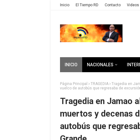
Inicio
El Tiempo RD
Contacto
Videos 
INICIO
NACIONALES
INTER
Página Principal
TRAGEDIA
Tragedia en Jam
vuelco de autobús que regresaba de excursió
Tragedia en Jamao al
muertos y decenas de
autobús que regresa
Grande