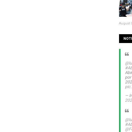
August 0
NOTI
@lu
#Ab
Abin
por
20
pic
— I
202
@lu
#Ab
@Fe