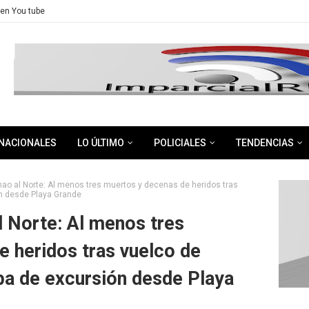
en You tube
NACIONALES
LO ÚLTIMO
POLICIALES
TENDENCIAS
ao al Norte: Al menos tres muertos y decenas de heridos tras
n desde Playa Grande
 Norte: Al menos tres
 heridos tras vuelco de
ba de excursión desde Playa