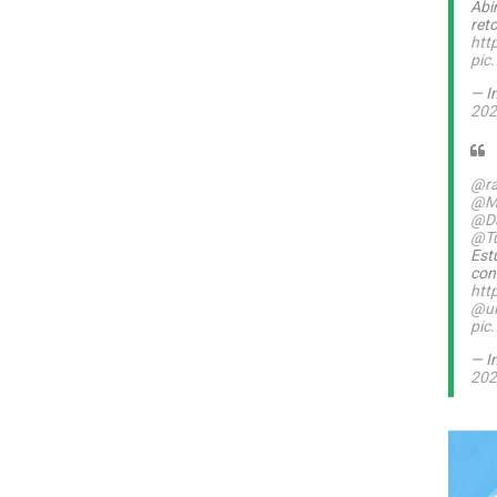
Abi
ret
htt
pic
— I
202
@ra
@M
@Da
@T
Est
con
htt
@ul
pic
— I
202