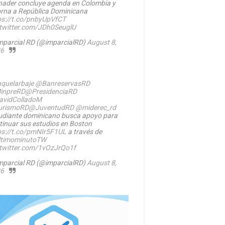
nader concluye agenda en Colombia y
orna a República Dominicana
ps://t.co/pnbyUpVfCT
.twitter.com/JDh0SeuglU
mparcial RD (@imparcialRD)
August 8,
6
quelarbaje
@BanreservasRD
inpreRD
@PresidenciaRD
vidColladoM
urismoRD
@JuventudRD
@miderec_rd
udiante dominicano busca apoyo para
tinuar sus estudios en Boston
ps://t.co/pmNIr5F1UL
a través de
timominutoTW
.twitter.com/1vOzJrQo1f
mparcial RD (@imparcialRD)
August 8,
6