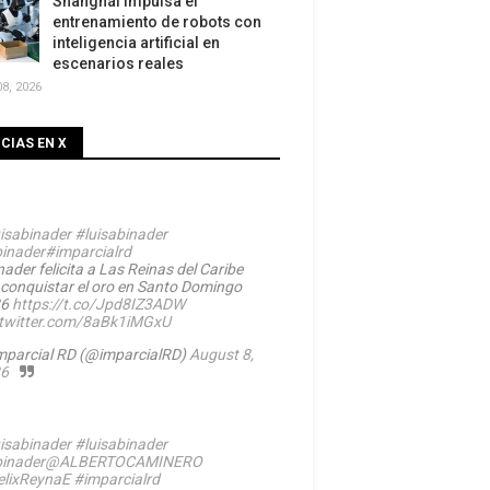
Shanghái impulsa el
entrenamiento de robots con
inteligencia artificial en
escenarios reales
8, 2026
CIAS EN X
isabinader
#luisabinader
inader
#imparcialrd
ader felicita a Las Reinas del Caribe
 conquistar el oro en Santo Domingo
26
https://t.co/Jpd8IZ3ADW
.twitter.com/8aBk1iMGxU
mparcial RD (@imparcialRD)
August 8,
6
isabinader
#luisabinader
inader
@ALBERTOCAMINERO
lixReynaE
#imparcialrd