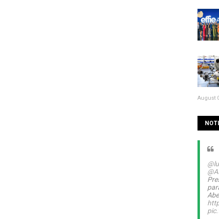
August 0
NOTI
@lu
@A
Pre
par
Abel
htt
pic