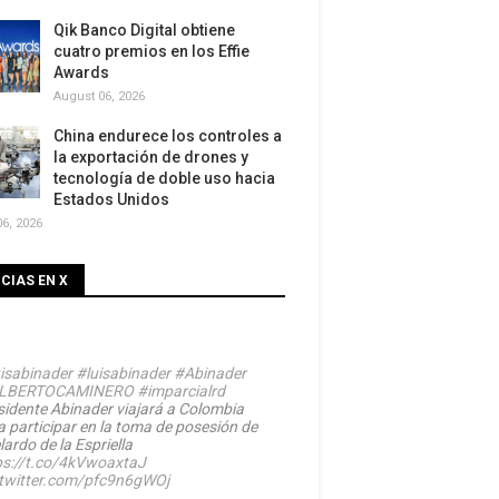
Qik Banco Digital obtiene
cuatro premios en los Effie
Awards
August 06, 2026
China endurece los controles a
la exportación de drones y
tecnología de doble uso hacia
Estados Unidos
6, 2026
CIAS EN X
isabinader
#luisabinader
#Abinader
LBERTOCAMINERO
#imparcialrd
sidente Abinader viajará a Colombia
a participar en la toma de posesión de
ardo de la Espriella
ps://t.co/4kVwoaxtaJ
.twitter.com/pfc9n6gWOj