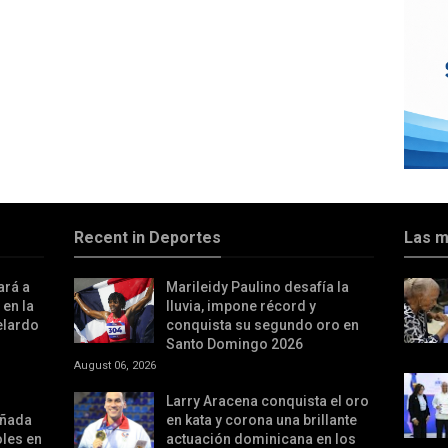
Recent in Deportes
Las m
ará a
Marileidy Paulino desafía la
 en la
lluvia, impone récord y
elardo
conquista su segundo oro en
Santo Domingo 2026
August 06, 2026
Larry Aracena conquista el oro
añada
en kata y corona una brillante
oles en
actuación dominicana en los