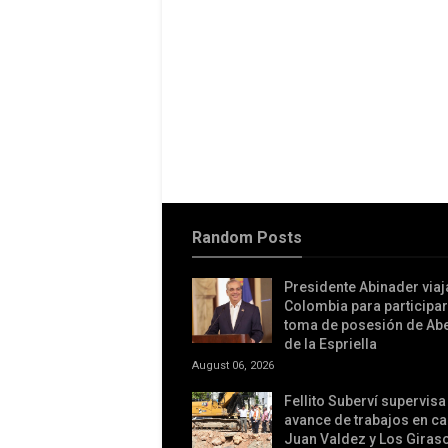
Random Posts
Presidente Abinader viaj
Colombia para participar
toma de posesión de Ab
de la Espriella
August 06, 2026
Fellito Suberví supervisa
avance de trabajos en c
Juan Valdez y Los Giras