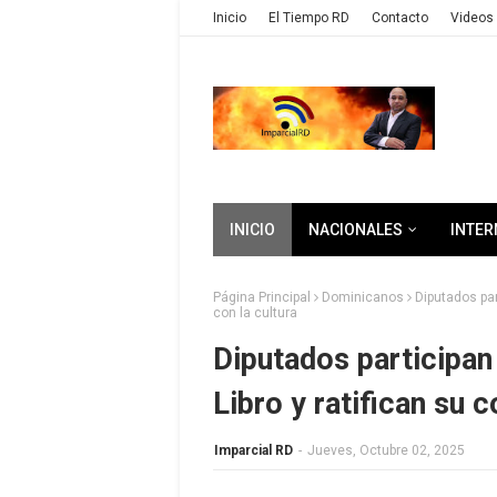
Inicio
El Tiempo RD
Contacto
Videos 
INICIO
NACIONALES
INTER
Página Principal
Dominicanos
Diputados par
con la cultura
Diputados participan 
Libro y ratifican su 
Imparcial RD
-
Jueves, Octubre 02, 2025