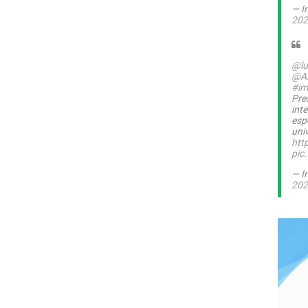
— I
202
@lu
@A
#im
Pre
int
esp
uni
htt
pic
— I
202