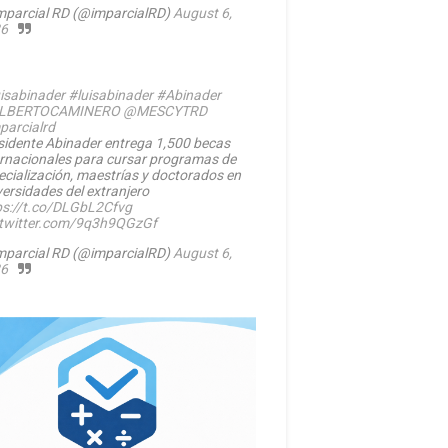
mparcial RD (@imparcialRD)
August 6,
6
isabinader
#luisabinader
#Abinader
LBERTOCAMINERO
@MESCYTRD
parcialrd
sidente Abinader entrega 1,500 becas
ernacionales para cursar programas de
ecialización, maestrías y doctorados en
versidades del extranjero
ps://t.co/DLGbL2Cfvg
.twitter.com/9q3h9QGzGf
mparcial RD (@imparcialRD)
August 6,
6