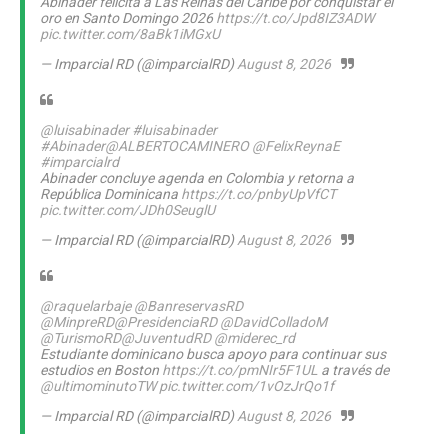
Abinader felicita a Las Reinas del Caribe por conquistar el
oro en Santo Domingo 2026
https://t.co/Jpd8IZ3ADW
pic.twitter.com/8aBk1iMGxU
— Imparcial RD (@imparcialRD)
August 8, 2026
@luisabinader
#luisabinader
#Abinader
@ALBERTOCAMINERO
@FelixReynaE
#imparcialrd
Abinader concluye agenda en Colombia y retorna a
República Dominicana
https://t.co/pnbyUpVfCT
pic.twitter.com/JDh0SeuglU
— Imparcial RD (@imparcialRD)
August 8, 2026
@raquelarbaje
@BanreservasRD
@MinpreRD
@PresidenciaRD
@DavidColladoM
@TurismoRD
@JuventudRD
@miderec_rd
Estudiante dominicano busca apoyo para continuar sus
estudios en Boston
https://t.co/pmNIr5F1UL
a través de
@ultimominutoTW
pic.twitter.com/1vOzJrQo1f
— Imparcial RD (@imparcialRD)
August 8, 2026