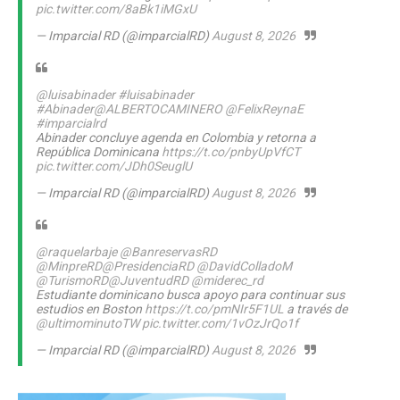
pic.twitter.com/8aBk1iMGxU
— Imparcial RD (@imparcialRD)
August 8, 2026
@luisabinader
#luisabinader
#Abinader
@ALBERTOCAMINERO
@FelixReynaE
#imparcialrd
Abinader concluye agenda en Colombia y retorna a
República Dominicana
https://t.co/pnbyUpVfCT
pic.twitter.com/JDh0SeuglU
— Imparcial RD (@imparcialRD)
August 8, 2026
@raquelarbaje
@BanreservasRD
@MinpreRD
@PresidenciaRD
@DavidColladoM
@TurismoRD
@JuventudRD
@miderec_rd
Estudiante dominicano busca apoyo para continuar sus
estudios en Boston
https://t.co/pmNIr5F1UL
a través de
@ultimominutoTW
pic.twitter.com/1vOzJrQo1f
— Imparcial RD (@imparcialRD)
August 8, 2026