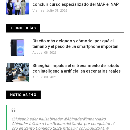
concluir curso especializado del MAP e INAP
Viernes, Julio 31, 2026
TECNOLOGÍAS
Diseño más delgado y cómodo: por qué el
tamaño y el peso de un smartphone importan
August 08, 2026
Shanghái impulsa el entrenamiento de robots
con inteligencia artificial en escenarios reales
August 08, 2026
NOTICIAS EN X
@luisabinader
#luisabinader
#Abinader
#imparcialrd
Abinader felicita a Las Reinas del Caribe por conquistar el
oro en Santo Domingo 2026
https://t.co/Jpd8IZ3ADW