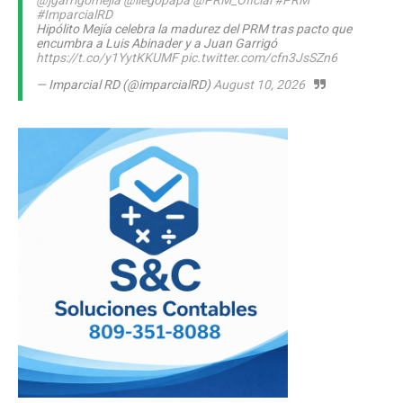
@jgarrigomejia
@llegopapa
@PRM_Oficial
#PRM
#ImparcialRD
Hipólito Mejía celebra la madurez del PRM tras pacto que
encumbra a Luis Abinader y a Juan Garrigó
https://t.co/y1YytKKUMF
pic.twitter.com/cfn3JsSZn6
— Imparcial RD (@imparcialRD)
August 10, 2026