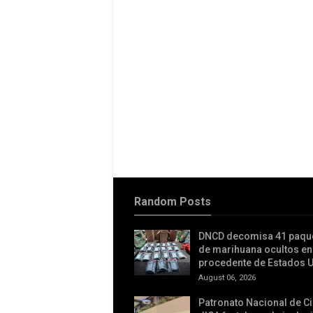
Random Posts
DNCD decomisa 41 paqu
de marihuana ocultos en
procedente de Estados 
August 06, 2026
Patronato Nacional de C