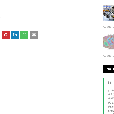
m
August 0
August 0
NOTI
@lu
#Ab
#im
Pre
For
cre