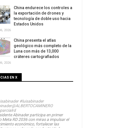
China endurece los controles a
la exportación de drones y
tecnología de doble uso hacia
Estados Unidos
6, 2026
China presenta el atlas
geológico más completo de la
Luna con más de 13,000
cráteres cartografiados
6, 2026
CIAS EN X
isabinader
#luisabinader
inader
@ALBERTOCAMINERO
parcialrd
sidente Abinader participa en primer
o Meta RD 2036 con miras a impulsar el
cimiento económico, fortalecer las