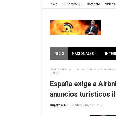
Inicio
El Tiempo RD
Contacto
Videos 
INICIO
NACIONALES
INTER
Página Principal
Tecnologías
España exige a
judicial
España exige a Airbn
anuncios turísticos il
Imparcial RD
-
Martes, Mayo 20, 2025