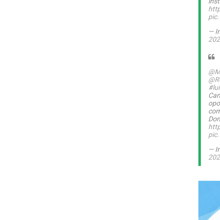
inst
htt
pic
— I
202
@M
@Ro
#lu
Can
opo
com
Dom
htt
pic
— I
202