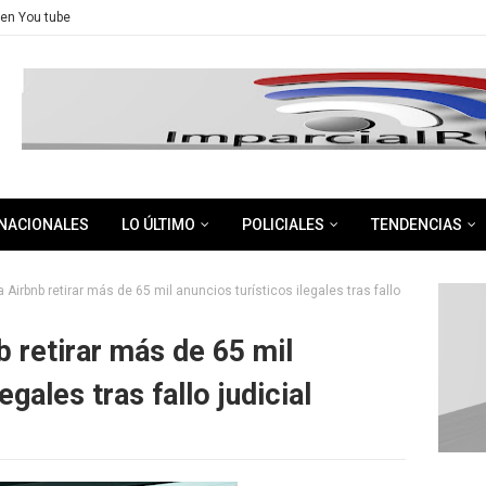
en You tube
NACIONALES
LO ÚLTIMO
POLICIALES
TENDENCIAS
 Airbnb retirar más de 65 mil anuncios turísticos ilegales tras fallo
b retirar más de 65 mil
egales tras fallo judicial