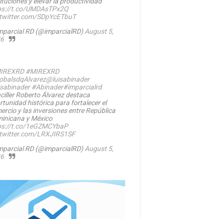
ituciones y elevar la productividad
ps://t.co/UMDAsTPx2Q
.twitter.com/SDpYcETbuT
mparcial RD (@imparcialRD)
August 5,
6
IREXRD
#MIREXRD
balsdqAlvarez
@luisabinader
isabinader
#Abinader
#imparcialrd
ciller Roberto Álvarez destaca
rtunidad histórica para fortalecer el
ercio y las inversiones entre República
inicana y México
ps://t.co/1eGZMCYbaP
.twitter.com/LRXJIRS1SF
mparcial RD (@imparcialRD)
August 5,
6