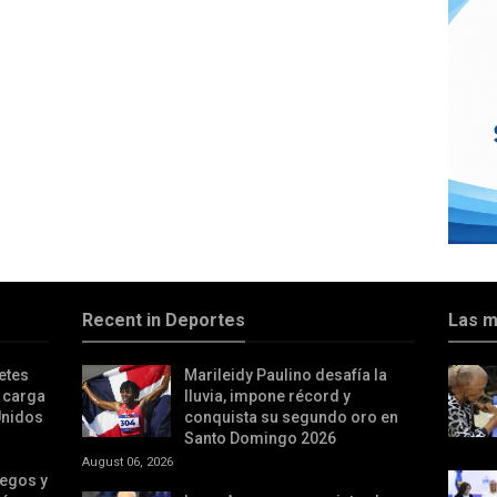
Recent in Deportes
Las m
etes
Marileidy Paulino desafía la
 carga
lluvia, impone récord y
Unidos
conquista su segundo oro en
Santo Domingo 2026
August 06, 2026
iegos y