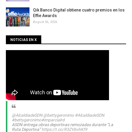
Qik Banco Digital obtiene cuatro premios en los
Effie Awards
August 06, 2026
NOTICIAS EN X
@AlcaldiadeSDN
@bettygeronimo
#AlcaldiadeSDN
#bettygeronimo
#imparcialrd
ASDN entrega obras deportivas remozadas durante “La
Ruta Deportiva”
https://t.co/R3ZVbvhKf9