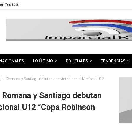
en You tube
NACIONALES
LO ÚLTIMO
POLICIALES
TENDENCIAS
, La Romana y Santiago debutan con victoria en el Nacional U12
a Romana y Santiago debutan
acional U12 “Copa Robinson