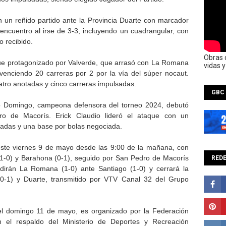
 un reñido partido ante la Provincia Duarte con marcador
 encuentro al irse de 3-3, incluyendo un cuadrangular, con
o recibido.
Obras 
fue protagonizado por Valverde, que arrasó con La Romana
vidas 
venciendo 20 carreras por 2 por la vía del súper nocaut.
uatro anotadas y cinco carreras impulsadas.
GBC
nto Domingo, campeona defensora del torneo 2024, debutó
ro de Macorís. Erick Claudio lideró el ataque con un
tadas y una base por bolas negociada.
este viernes 9 de mayo desde las 9:00 de la mañana, con
1-0) y Barahona (0-1), seguido por San Pedro de Macorís
REDE
edirán La Romana (1-0) ante Santiago (1-0) y cerrará la
 (0-1) y Duarte, transmitido por VTV Canal 32 del Grupo
el domingo 11 de mayo, es organizado por la Federación
 el respaldo del Ministerio de Deportes y Recreación