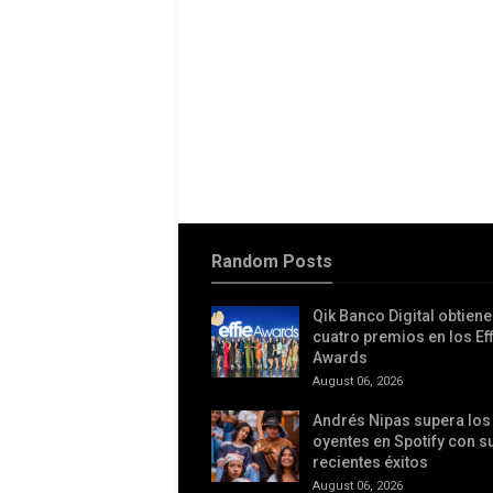
Random Posts
Qik Banco Digital obtiene
cuatro premios en los Eff
Awards
August 06, 2026
Andrés Nipas supera los 
oyentes en Spotify con 
recientes éxitos
August 06, 2026