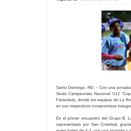
Santo Domingo, RD. – Con una jornada c
Sexto Campeonato Nacional U12 “Copa 
Farándula, donde los equipos de La R
en sus respectivos compromisos inaugur
En el primer encuentro del Grupo B, L
representado por San Cristóbal, graci
quien bateó de 4-2, con una anotada y d