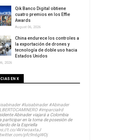
Qik Banco Digital obtiene
cuatro premios en los Effie
Awards
August 06, 2026
China endurece los controles a
la exportación de drones y
tecnología de doble uso hacia
Estados Unidos
6, 2026
CIAS EN X
isabinader
#luisabinader
#Abinader
LBERTOCAMINERO
#imparcialrd
sidente Abinader viajará a Colombia
a participar en la toma de posesión de
ardo de la Espriella
ps://t.co/4kVwoaxtaJ
.twitter.com/pfc9n6gWOj