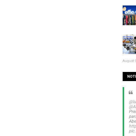
August 0
NOTI
@lu
@A
Pre
par
Abel
htt
pic