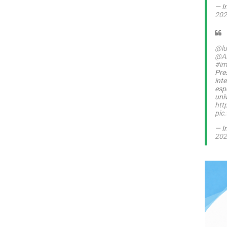
— I
202
@lu
@A
#im
Pre
int
esp
uni
htt
pic
— I
202