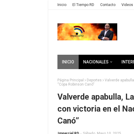
Inicio
El Tiempo RD
Contacto
Videos 
INICIO
NACIONALES
INTER
Página Principal
Deportes
Valverde apabulla
“Copa Robinson Canó”
Valverde apabulla, L
con victoria en el N
Canó”
Imparcial RD
-
Sábado, Mayo 10, 2025