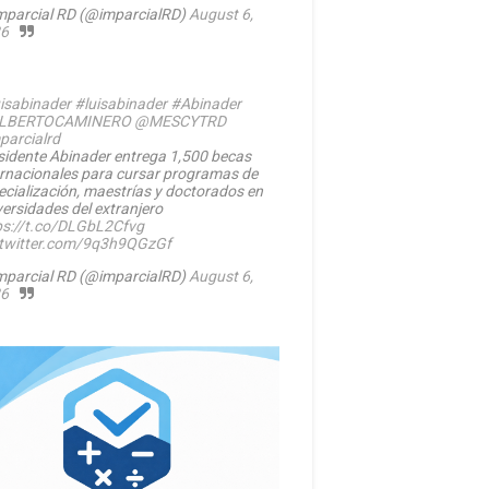
mparcial RD (@imparcialRD)
August 6,
6
isabinader
#luisabinader
#Abinader
LBERTOCAMINERO
@MESCYTRD
parcialrd
sidente Abinader entrega 1,500 becas
ernacionales para cursar programas de
ecialización, maestrías y doctorados en
versidades del extranjero
ps://t.co/DLGbL2Cfvg
.twitter.com/9q3h9QGzGf
mparcial RD (@imparcialRD)
August 6,
6