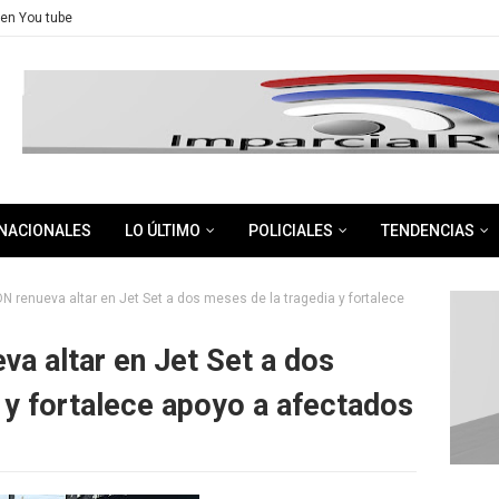
en You tube
NACIONALES
LO ÚLTIMO
POLICIALES
TENDENCIAS
DN renueva altar en Jet Set a dos meses de la tragedia y fortalece
va altar en Jet Set a dos
 y fortalece apoyo a afectados