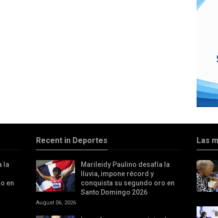
Recent in Deportes
Las m
 la
Marileidy Paulino desafía la
lluvia, impone récord y
ro en
conquista su segundo oro en
Santo Domingo 2026
August 06, 2026