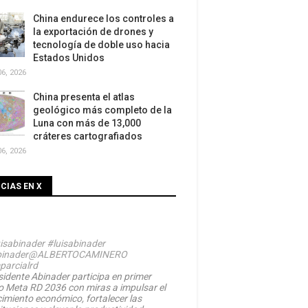
China endurece los controles a
la exportación de drones y
tecnología de doble uso hacia
Estados Unidos
6, 2026
China presenta el atlas
geológico más completo de la
Luna con más de 13,000
cráteres cartografiados
6, 2026
CIAS EN X
isabinader
#luisabinader
inader
@ALBERTOCAMINERO
parcialrd
sidente Abinader participa en primer
o Meta RD 2036 con miras a impulsar el
cimiento económico, fortalecer las