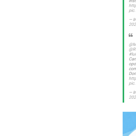
inst
htt
pic
— I
202
@M
@Ro
#lu
Can
opo
com
Dom
htt
pic
— I
202