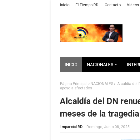
Inicio
El Tiempo RD
Contacto
Videos 
INICIO
NACIONALES
INTER
Página Principal
NACIONALES
Alcaldía del 
apoyo a afectados
Alcaldía del DN renue
meses de la tragedia
Imparcial RD
-
Domingo, Junio 08, 2025