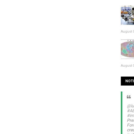
August 0
August 0
NOTI
@lu
#Ab
#im
Pre
For
cre