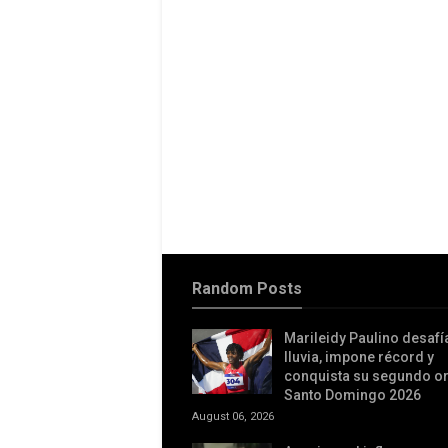
Random Posts
Marileidy Paulino desafía
lluvia, impone récord y
conquista su segundo o
Santo Domingo 2026
August 06, 2026