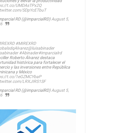
ituciones y elevar la productividad
ps://t.co/UMDAsTPx2Q
.twitter.com/SDpYcETbuT
mparcial RD (@imparcialRD)
August 5,
6
IREXRD
#MIREXRD
balsdqAlvarez
@luisabinader
isabinader
#Abinader
#imparcialrd
ciller Roberto Álvarez destaca
rtunidad histórica para fortalecer el
ercio y las inversiones entre República
inicana y México
ps://t.co/1eGZMCYbaP
.twitter.com/LRXJIRS1SF
mparcial RD (@imparcialRD)
August 5,
6