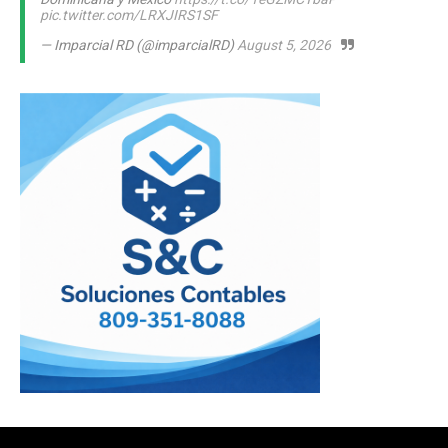
pic.twitter.com/LRXJIRS1SF
— Imparcial RD (@imparcialRD)
August 5, 2026