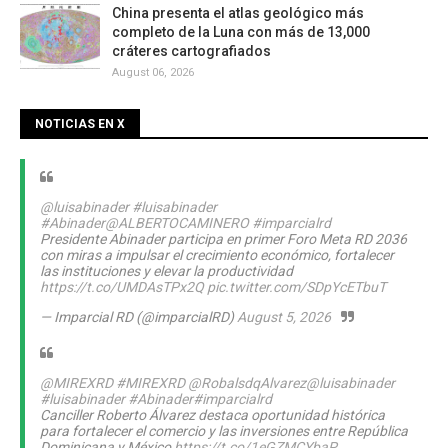
China presenta el atlas geológico más
completo de la Luna con más de 13,000
cráteres cartografiados
August 06, 2026
NOTICIAS EN X
@luisabinader
#luisabinader
#Abinader
@ALBERTOCAMINERO
#imparcialrd
Presidente Abinader participa en primer Foro Meta RD 2036
con miras a impulsar el crecimiento económico, fortalecer
las instituciones y elevar la productividad
https://t.co/UMDAsTPx2Q
pic.twitter.com/SDpYcETbuT
— Imparcial RD (@imparcialRD)
August 5, 2026
@MIREXRD
#MIREXRD
@RobalsdqAlvarez
@luisabinader
#luisabinader
#Abinader
#imparcialrd
Canciller Roberto Álvarez destaca oportunidad histórica
para fortalecer el comercio y las inversiones entre República
Dominicana y México
https://t.co/1eGZMCYbaP