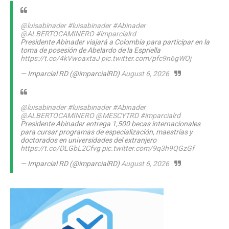
@luisabinader
#luisabinader
#Abinader
@ALBERTOCAMINERO
#imparcialrd
Presidente Abinader viajará a Colombia para participar en la
toma de posesión de Abelardo de la Espriella
https://t.co/4kVwoaxtaJ
pic.twitter.com/pfc9n6gWOj
— Imparcial RD (@imparcialRD)
August 6, 2026
@luisabinader
#luisabinader
#Abinader
@ALBERTOCAMINERO
@MESCYTRD
#imparcialrd
Presidente Abinader entrega 1,500 becas internacionales
para cursar programas de especialización, maestrías y
doctorados en universidades del extranjero
https://t.co/DLGbL2Cfvg
pic.twitter.com/9q3h9QGzGf
— Imparcial RD (@imparcialRD)
August 6, 2026