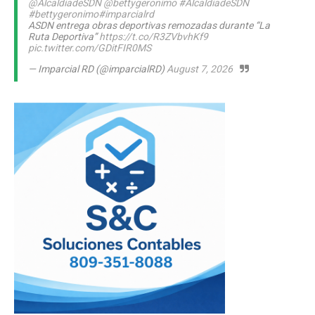
@AlcaldiadeSDN
@bettygeronimo
#AlcaldiadeSDN
#bettygeronimo
#imparcialrd
ASDN entrega obras deportivas remozadas durante “La
Ruta Deportiva”
https://t.co/R3ZVbvhKf9
pic.twitter.com/GDitFIR0MS
— Imparcial RD (@imparcialRD)
August 7, 2026