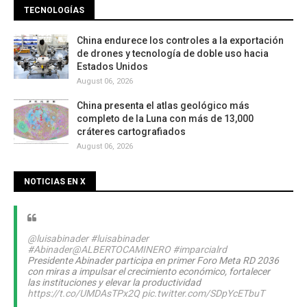
TECNOLOGÍAS
China endurece los controles a la exportación
de drones y tecnología de doble uso hacia
Estados Unidos
August 06, 2026
China presenta el atlas geológico más
completo de la Luna con más de 13,000
cráteres cartografiados
August 06, 2026
NOTICIAS EN X
@luisabinader
#luisabinader
#Abinader
@ALBERTOCAMINERO
#imparcialrd
Presidente Abinader participa en primer Foro Meta RD 2036
con miras a impulsar el crecimiento económico, fortalecer
las instituciones y elevar la productividad
https://t.co/UMDAsTPx2Q
pic.twitter.com/SDpYcETbuT