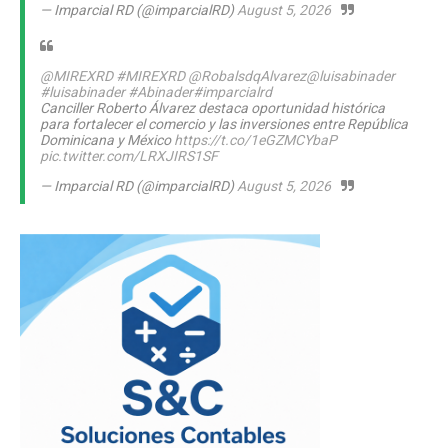
— Imparcial RD (@imparcialRD)
August 5, 2026
@MIREXRD
#MIREXRD
@RobalsdqAlvarez
@luisabinader
#luisabinader
#Abinader
#imparcialrd
Canciller Roberto Álvarez destaca oportunidad histórica
para fortalecer el comercio y las inversiones entre República
Dominicana y México
https://t.co/1eGZMCYbaP
pic.twitter.com/LRXJIRS1SF
— Imparcial RD (@imparcialRD)
August 5, 2026