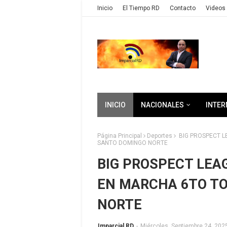
Inicio
El Tiempo RD
Contacto
Videos 
INICIO
NACIONALES
INTER
Página Principal
Deportes
BIG PROSPECT L
SANTO DOMINGO NORTE
BIG PROSPECT LEA
EN MARCHA 6TO T
NORTE
Imparcial RD
-
Miércoles, Septiembre 24, 202