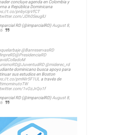
nader concluye agenda en Colombia y
orna a República Dominicana
ps://t.co/pnbyUpVfCT
.twitter.com/JDh0SeuglU
mparcial RD (@imparcialRD)
August 8,
6
quelarbaje
@BanreservasRD
inpreRD
@PresidenciaRD
vidColladoM
urismoRD
@JuventudRD
@miderec_rd
udiante dominicano busca apoyo para
tinuar sus estudios en Boston
ps://t.co/pmNIr5F1UL
a través de
timominutoTW
.twitter.com/1vOzJrQo1f
mparcial RD (@imparcialRD)
August 8,
6