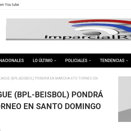
en You tube
NACIONALES
LO ÚLTIMO
POLICIALES
TENDENCIAS
EAGUE (BPL-BEISBOL) PONDRÁ EN MARCHA 6TO TORNEO EN
GUE (BPL-BEISBOL) PONDRÁ
ORNEO EN SANTO DOMINGO
5