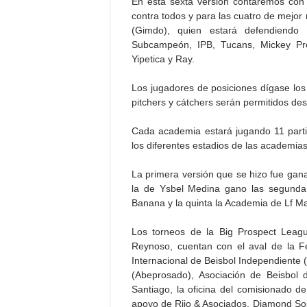
En esta sexta versión contaremos con
contra todos y para las cuatro de mejor 
(Gimdo), quien estará defendiend
Subcampeón, IPB, Tucans, Mickey Pros
Yipetica y Ray.
Los jugadores de posiciones dígase los 
pitchers y cátchers serán permitidos de
Cada academia estará jugando 11 partid
los diferentes estadios de las academias
La primera versión que se hizo fue gan
la de Ysbel Medina gano las segunda 
Banana y la quinta la Academia de Lf M
Los torneos de la Big Prospect Leagu
Reynoso, cuentan con el aval de la F
Internacional de Beisbol Independiente 
(Abeprosado), Asociación de Beisbol
Santiago, la oficina del comisionado d
apoyo de Rijo & Asociados, Diamond Sol