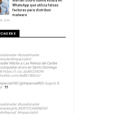
Alertan sobre nueva estafa en
WhatsApp que utiliza falsas
facturas para distribuir
malware
8, 2026
CIAS EN X
isabinader
#luisabinader
inader
#imparcialrd
ader felicita a Las Reinas del Caribe
 conquistar el oro en Santo Domingo
26
https://t.co/Jpd8IZ3ADW
.twitter.com/8aBk1iMGxU
mparcial RD (@imparcialRD)
August 8,
6
isabinader
#luisabinader
inader
@ALBERTOCAMINERO
lixReynaE
#imparcialrd