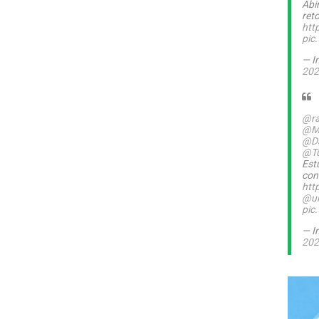
Abi
ret
htt
pic
— I
202
@ra
@M
@Da
@T
Est
con
htt
@ul
pic
— I
202