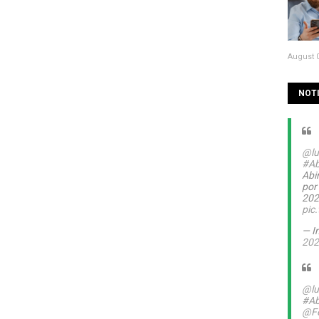
August 0
NOTI
@lu
#Ab
Abin
por
20
pic
— I
202
@lu
#Ab
@Fe