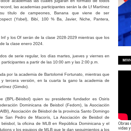
 doce academias las cuales jugarán en formato de todos
record, las academias participantes serán la de Lf Martínez
o su título de campeones, Banana que viene de ser
pect (Ysbel), Bibí, 100 % Ba, Javier, Niche, Pantera,
Inf y los Of serán de la clase 2028-2029 mientras que los
sde la clase enero 2024.
os de serie regular, los días martes, jueves y viernes en
MIV
 participantes a partir de las 10:00 am y las 2:00 p.m.
ada por la academia de Bartolomé Fortunato, mientras que
y tercera versión, en la cuarta la gano la academia de
artínez (Gimdo).
e (BPL-Béisbol) quien su presidente fundador es Osiris
ederación Dominicana de Beisbol (Fedom), la Asociación
(AIBI), Asociación de Béisbol de la provincia Santo Domingo
 de San Pedro de Macorís, La Asociación de Beisbol de
e béisbol, la oficina de MLB en República Dominicana y el
Obras 
vidas 
utions y los equipos de MLB que le dan seguimientos a los