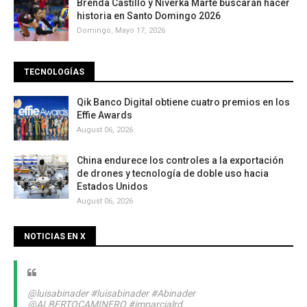
Brenda Castillo y Niverka Marte buscarán hacer
historia en Santo Domingo 2026
Domingo, Mayo 17, 2026
TECNOLOGÍAS
Qik Banco Digital obtiene cuatro premios en los
Effie Awards
August 06, 2026
China endurece los controles a la exportación
de drones y tecnología de doble uso hacia
Estados Unidos
August 06, 2026
NOTICIAS EN X
@luisabinader
#luisabinader
#Abinader
@ALBERTOCAMINERO
#imparcialrd