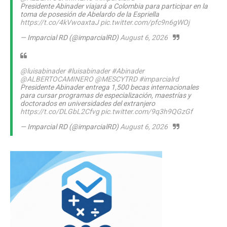
Presidente Abinader viajará a Colombia para participar en la
toma de posesión de Abelardo de la Espriella
https://t.co/4kVwoaxtaJ
pic.twitter.com/pfc9n6gWOj
— Imparcial RD (@imparcialRD)
August 6, 2026
@luisabinader
#luisabinader
#Abinader
@ALBERTOCAMINERO
@MESCYTRD
#imparcialrd
Presidente Abinader entrega 1,500 becas internacionales
para cursar programas de especialización, maestrías y
doctorados en universidades del extranjero
https://t.co/DLGbL2Cfvg
pic.twitter.com/9q3h9QGzGf
— Imparcial RD (@imparcialRD)
August 6, 2026