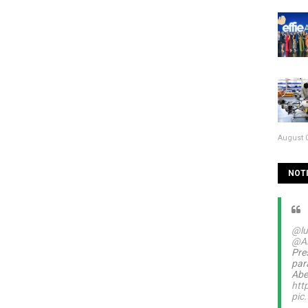
August 0
NOTI
@lu
@A
Pre
par
Abel
htt
pic