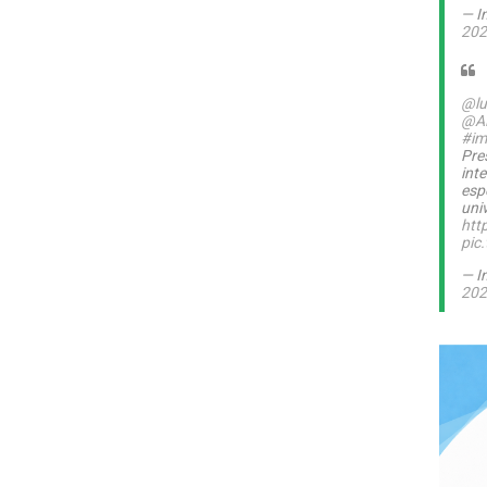
— I
202
@lu
@A
#im
Pre
int
esp
uni
htt
pic
— I
202