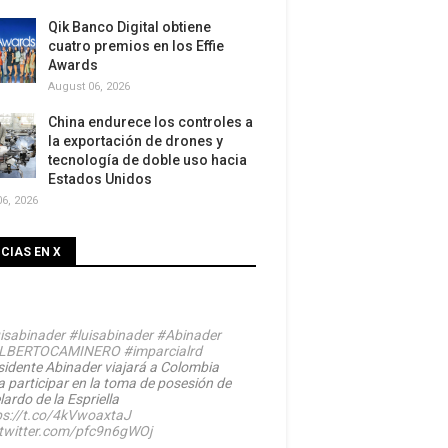
Qik Banco Digital obtiene
cuatro premios en los Effie
Awards
August 06, 2026
China endurece los controles a
la exportación de drones y
tecnología de doble uso hacia
Estados Unidos
6, 2026
CIAS EN X
isabinader
#luisabinader
#Abinader
LBERTOCAMINERO
#imparcialrd
sidente Abinader viajará a Colombia
a participar en la toma de posesión de
ardo de la Espriella
ps://t.co/4kVwoaxtaJ
.twitter.com/pfc9n6gWOj