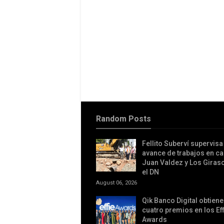
Random Posts
Fellito Suberví supervisa
avance de trabajos en c
Juan Valdez y Los Giras
el DN
August 06, 2026
Qik Banco Digital obtiene
cuatro premios en los Eff
Awards