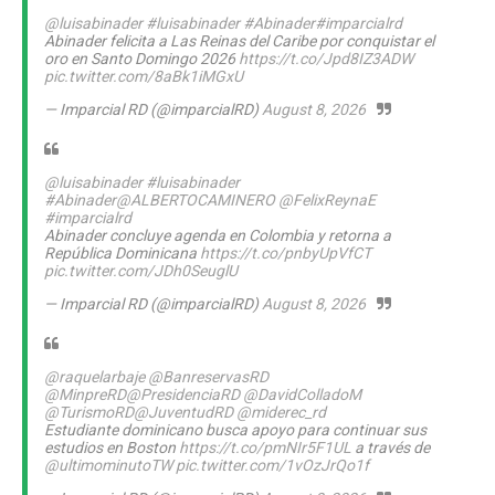
@luisabinader
#luisabinader
#Abinader
#imparcialrd
Abinader felicita a Las Reinas del Caribe por conquistar el
oro en Santo Domingo 2026
https://t.co/Jpd8IZ3ADW
pic.twitter.com/8aBk1iMGxU
— Imparcial RD (@imparcialRD)
August 8, 2026
@luisabinader
#luisabinader
#Abinader
@ALBERTOCAMINERO
@FelixReynaE
#imparcialrd
Abinader concluye agenda en Colombia y retorna a
República Dominicana
https://t.co/pnbyUpVfCT
pic.twitter.com/JDh0SeuglU
— Imparcial RD (@imparcialRD)
August 8, 2026
@raquelarbaje
@BanreservasRD
@MinpreRD
@PresidenciaRD
@DavidColladoM
@TurismoRD
@JuventudRD
@miderec_rd
Estudiante dominicano busca apoyo para continuar sus
estudios en Boston
https://t.co/pmNIr5F1UL
a través de
@ultimominutoTW
pic.twitter.com/1vOzJrQo1f