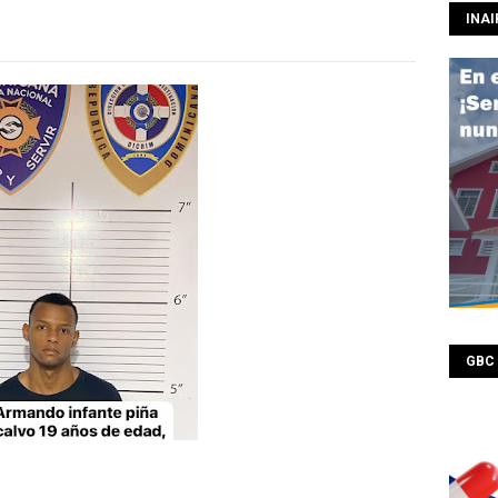
INAI
GBC