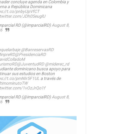
nader concluye agenda en Colombia y
orna a República Dominicana
ps://t.co/pnbyUpVfCT
.twitter.com/JDh0SeuglU
mparcial RD (@imparcialRD)
August 8,
6
quelarbaje
@BanreservasRD
inpreRD
@PresidenciaRD
vidColladoM
urismoRD
@JuventudRD
@miderec_rd
udiante dominicano busca apoyo para
tinuar sus estudios en Boston
ps://t.co/pmNIr5F1UL
a través de
timominutoTW
.twitter.com/1vOzJrQo1f
mparcial RD (@imparcialRD)
August 8,
6