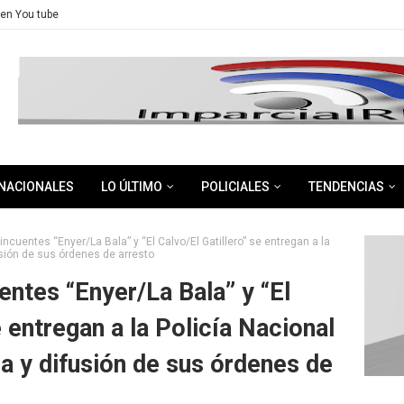
en You tube
NACIONALES
LO ÚLTIMO
POLICIALES
TENDENCIAS
ncuentes “Enyer/La Bala” y “El Calvo/El Gatillero” se entregan a la
usión de sus órdenes de arresto
ntes “Enyer/La Bala” y “El
e entregan a la Policía Nacional
a y difusión de sus órdenes de