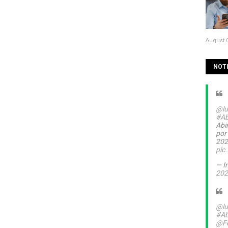
August 0
NOTI
@lu
#Ab
Abin
por
20
pic
— I
202
@lu
#Ab
@Fe