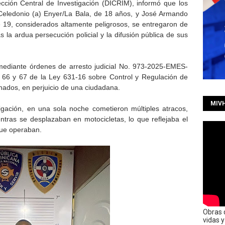
ección Central de Investigación (DICRIM), informó que los
Celedonio (a) Enyer/La Bala, de 18 años, y José Armando
 de 19, considerados altamente peligrosos, se entregaron de
s la ardua persecución policial y la difusión pública de sus
ediante órdenes de arresto judicial No. 973-2025-EMES-
s 66 y 67 de la Ley 631-16 sobre Control y Regulación de
nados, en perjuicio de una ciudadana.
MIV
igación, en una sola noche cometieron múltiples atracos,
ntras se desplazaban en motocicletas, lo que reflejaba el
 que operaban.
Obras 
vidas 