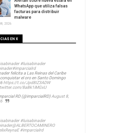
Alertan sobre nueva estafa en
WhatsApp que utiliza falsas
facturas para distribuir
malware
8, 2026
CIAS EN X
isabinader
#luisabinader
inader
#imparcialrd
ader felicita a Las Reinas del Caribe
 conquistar el oro en Santo Domingo
26
https://t.co/Jpd8IZ3ADW
.twitter.com/8aBk1iMGxU
mparcial RD (@imparcialRD)
August 8,
6
isabinader
#luisabinader
inader
@ALBERTOCAMINERO
lixReynaE
#imparcialrd