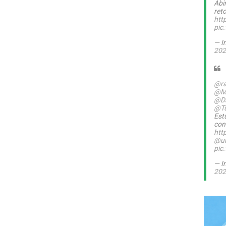
Abi
ret
htt
pic
— I
202
@ra
@M
@Da
@T
Est
con
htt
@ul
pic
— I
202