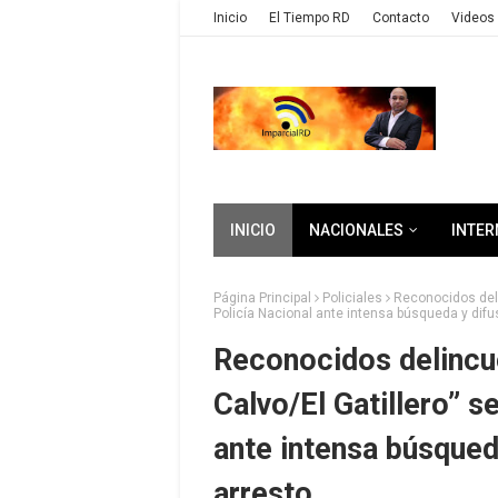
Inicio
El Tiempo RD
Contacto
Videos 
INICIO
NACIONALES
INTER
Página Principal
Policiales
Reconocidos deli
Policía Nacional ante intensa búsqueda y dif
Reconocidos delincue
Calvo/El Gatillero” s
ante intensa búsqued
arresto