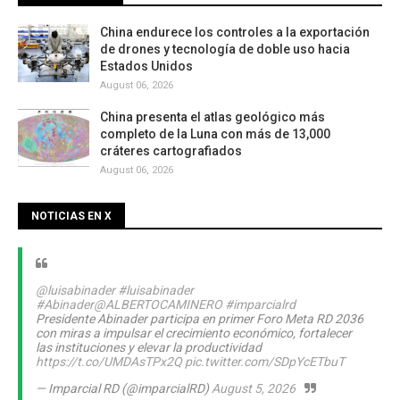
China endurece los controles a la exportación
de drones y tecnología de doble uso hacia
Estados Unidos
August 06, 2026
China presenta el atlas geológico más
completo de la Luna con más de 13,000
cráteres cartografiados
August 06, 2026
NOTICIAS EN X
@luisabinader
#luisabinader
#Abinader
@ALBERTOCAMINERO
#imparcialrd
Presidente Abinader participa en primer Foro Meta RD 2036
con miras a impulsar el crecimiento económico, fortalecer
las instituciones y elevar la productividad
https://t.co/UMDAsTPx2Q
pic.twitter.com/SDpYcETbuT
— Imparcial RD (@imparcialRD)
August 5, 2026