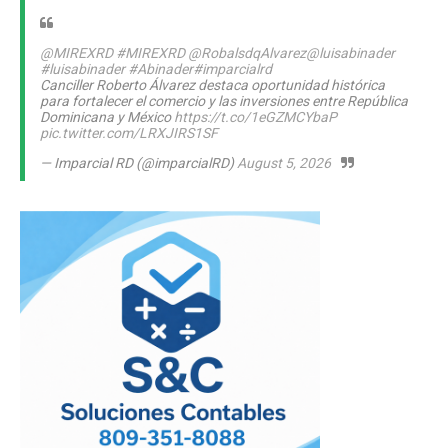
@MIREXRD
#MIREXRD
@RobalsdqAlvarez
@luisabinader
#luisabinader
#Abinader
#imparcialrd
Canciller Roberto Álvarez destaca oportunidad histórica
para fortalecer el comercio y las inversiones entre República
Dominicana y México
https://t.co/1eGZMCYbaP
pic.twitter.com/LRXJIRS1SF
— Imparcial RD (@imparcialRD)
August 5, 2026