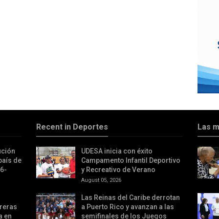
Recent in Deportes
Las m
ución
UDESA inicia con éxito
país de
Campamento Infantil Deportivo
26-
y Recreativo de Verano
August 05, 2026
Las Reinas del Caribe derrotan
reras
a Puerto Rico y avanzan a las
a en
semifinales de los Juegos