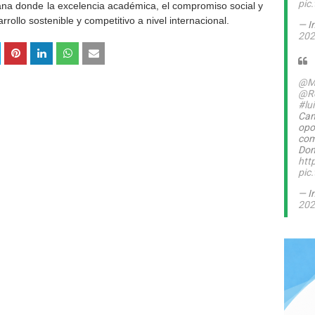
pic
na donde la excelencia académica, el compromiso social y
rrollo sostenible y competitivo a nivel internacional.
— I
202
@M
@Ro
#lu
Can
opo
com
Dom
htt
pic
— I
202