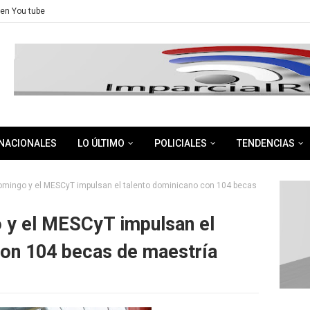
en You tube
NACIONALES
LO ÚLTIMO
POLICIALES
TENDENCIAS
Domingo y el MESCyT impulsan el talento dominicano con 104 becas
 y el MESCyT impulsan el
con 104 becas de maestría