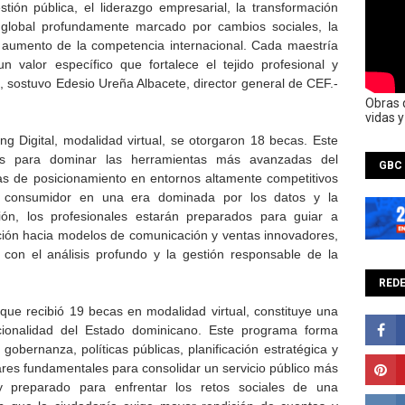
tión pública, el liderazgo empresarial, la transformación
o global profundamente marcado por cambios sociales, la
y el aumento de la competencia internacional. Cada maestría
n valor específico que fortalece el tejido profesional y
 sostuvo Edesio Ureña Albacete, director general de CEF.-
Obras 
vidas 
g Digital, modalidad virtual, se otorgaron 18 becas. Este
tes para dominar las herramientas más avanzadas del
GBC
gias de posicionamiento en entornos altamente competitivos
 consumidor en una era dominada por los datos y la
ación, los profesionales estarán preparados para guiar a
ción hacia modelos de comunicación y ventas innovadores,
con el análisis profundo y la gestión responsable de la
REDE
que recibió 19 becas en modalidad virtual, constituye una
tucionalidad del Estado dominicano. Este programa forma
obernanza, políticas públicas, planificación estratégica y
lares fundamentales para consolidar un servicio público más
y preparado para enfrentar los retos sociales de una