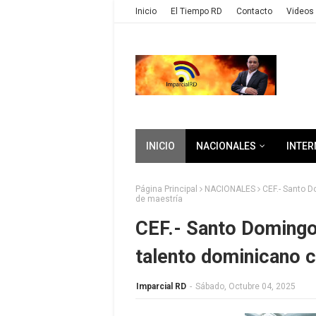
Inicio
El Tiempo RD
Contacto
Videos 
INICIO
NACIONALES
INTER
Página Principal
NACIONALES
CEF.- Santo 
de maestría
CEF.- Santo Domingo
talento dominicano 
Imparcial RD
-
Sábado, Octubre 04, 2025