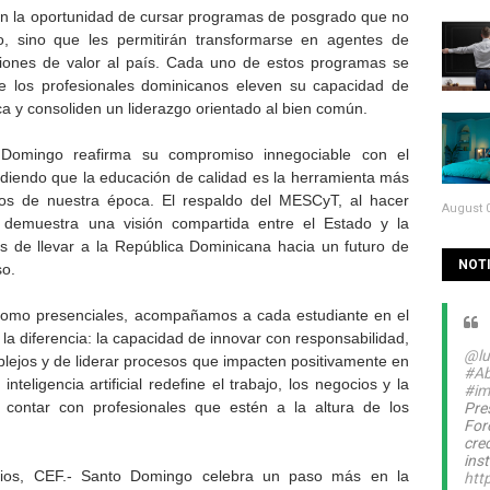
rán la oportunidad de cursar programas de posgrado que no
co, sino que les permitirán transformarse en agentes de
ciones de valor al país. Cada uno de estos programas se
 los profesionales dominicanos eleven su capacidad de
ica y consoliden un liderazgo orientado al bien común.
 Domingo reafirma su compromiso innegociable con el
ndiendo que la educación de calidad es la herramienta más
os de nuestra época. El respaldo del MESCyT, al hacer
August 0
 demuestra una visión compartida entre el Estado y la
s de llevar a la República Dominicana hacia un futuro de
NOTI
so.
s como presenciales, acompañamos a cada estudiante en el
a diferencia: la capacidad de innovar con responsabilidad,
@lu
mplejos y de liderar procesos que impacten positivamente en
#Ab
teligencia artificial redefine el trabajo, los negocios y la
#im
 contar con profesionales que estén a la altura de los
Pre
For
cre
inst
ios, CEF.- Santo Domingo celebra un paso más en la
htt