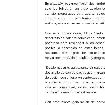
En total, 104 becarios nacionales tend
solo les brindarán un título académi
cambio, preparados para aportar solu
concibe como una plataforma para que
análisis, afiancen su responsabilidad ét
Con esta convocatoria, CEF.- Santo
desarrollo del talento dominicano, ente
poderosa para responder a los desafí
posible la concesión de estas becas,
academia: formar profesionales capace
mayor competitividad, equidad y progre
“Desde nuestras aulas, tanto virtuale
desarrollo de competencias que marcan l
de decidir con criterio en contextos co
la sociedad. En un mundo en el que la in
vida en comunidad, es imprescindible
cambios”, aseveró Ureña Albacete.
Con esta nueva generación de becar