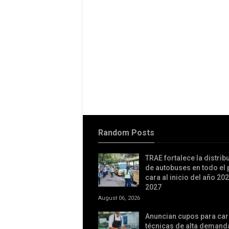
Random Posts
TRAE fortalece la distrib
de autobuses en todo el 
cara al inicio del año 20
2027
August 06, 2026
Anuncian cupos para car
técnicas de alta demand