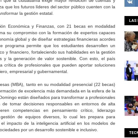
 que la ciudadanía exige mayor rendición de cuentas y
za que los futuros líderes del sector público cuenten con la
nsformar la gestión estatal.
LAS 
cción Económica y Finanzas, con 21 becas en modalidad
irma su compromiso con la formación de expertos capaces
nomía global y de diseñar estrategias financieras acordes
ste programa permite que los estudiantes desarrollen un
o y financiero, fortaleciendo sus habilidades en la gestión
s y la generación de valor sostenible. Con esto, el país
 crítica de profesionales que pueden aportar soluciones
nciero, empresarial y gubernamental.
esas (MBA), tanto en su modalidad presencial (22 becas)
 formación de excelencia más demandada en la esfera de la
 Domingo están diseñados para transformar a profesionales
es de tomar decisiones responsables en entornos de alta
ieren competencias en pensamiento crítico, liderazgo
y gestión de equipos diversos, lo cual les prepara para
 el impacto de la inteligencia artificial en los modelos de
ociedades por un desarrollo sostenible e inclusivo.
TEC