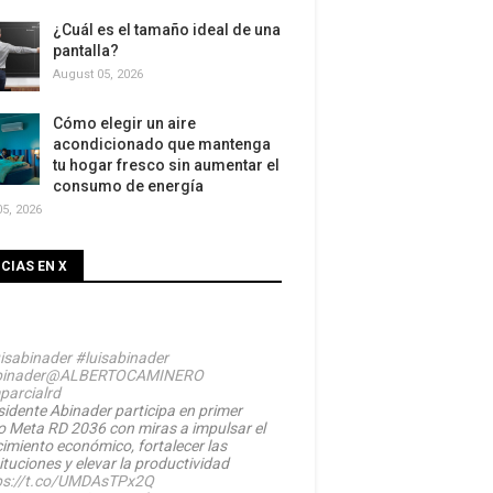
¿Cuál es el tamaño ideal de una
pantalla?
August 05, 2026
Cómo elegir un aire
acondicionado que mantenga
tu hogar fresco sin aumentar el
consumo de energía
5, 2026
CIAS EN X
isabinader
#luisabinader
inader
@ALBERTOCAMINERO
parcialrd
sidente Abinader participa en primer
o Meta RD 2036 con miras a impulsar el
cimiento económico, fortalecer las
ituciones y elevar la productividad
ps://t.co/UMDAsTPx2Q