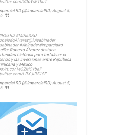
.twitter.com/SDpYcETbuT
mparcial RD (@imparcialRD)
August 5,
6
IREXRD
#MIREXRD
balsdqAlvarez
@luisabinader
isabinader
#Abinader
#imparcialrd
ciller Roberto Álvarez destaca
rtunidad histórica para fortalecer el
ercio y las inversiones entre República
inicana y México
ps://t.co/1eGZMCYbaP
.twitter.com/LRXJIRS1SF
mparcial RD (@imparcialRD)
August 5,
6