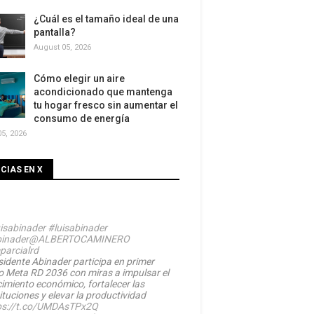
¿Cuál es el tamaño ideal de una
pantalla?
August 05, 2026
Cómo elegir un aire
acondicionado que mantenga
tu hogar fresco sin aumentar el
consumo de energía
5, 2026
CIAS EN X
isabinader
#luisabinader
inader
@ALBERTOCAMINERO
parcialrd
sidente Abinader participa en primer
o Meta RD 2036 con miras a impulsar el
cimiento económico, fortalecer las
ituciones y elevar la productividad
ps://t.co/UMDAsTPx2Q