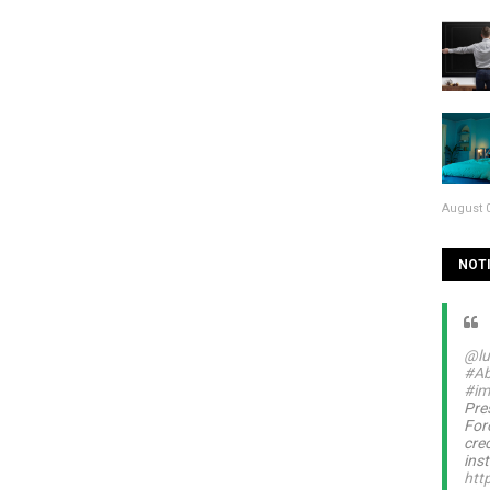
August 0
NOTI
@lu
#Ab
#im
Pre
For
cre
inst
htt