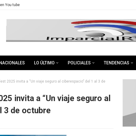
en You tube
NACIONALES
LO ÚLTIMO
POLICIALES
TENDENCIAS
Fest 2025 invita a “Un viaje seguro al ciberespacio” del 1 al 3 de
25 invita a “Un viaje seguro al
l 3 de octubre