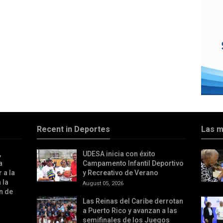
Recent in Deportes
Las m
,
UDESA inicia con éxito
a
Campamento Infantil Deportivo
 a la
y Recreativo de Verano
 la
August 05, 2026
n de
Las Reinas del Caribe derrotan
a Puerto Rico y avanzan a las
semifinales de los Juegos