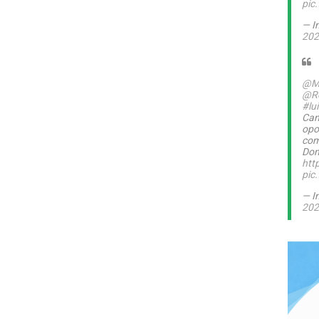
pic
— I
202
@M
@Ro
#lu
Can
opo
com
Dom
htt
pic
— I
202