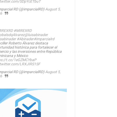
.twitter.com/SDpYcETbuT
mparcial RD (@imparcialRD)
August 5,
6
IREXRD
#MIREXRD
balsdqAlvarez
@luisabinader
isabinader
#Abinader
#imparcialrd
ciller Roberto Álvarez destaca
rtunidad histórica para fortalecer el
ercio y las inversiones entre República
inicana y México
ps://t.co/1eGZMCYbaP
.twitter.com/LRXJIRS1SF
mparcial RD (@imparcialRD)
August 5,
6