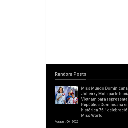
Random Posts
Miss Mundo Dominicana
Joheirry Mola parte haci
Vietnam para representar
República Dominicana en
histórica 75.ª celebració
Miss World
August 06, 2026