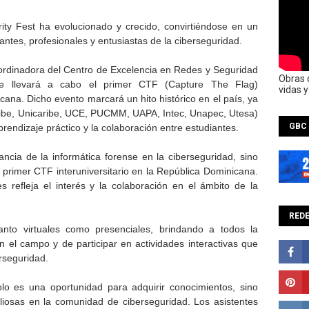
ity Fest ha evolucionado y crecido, convirtiéndose en un
ntes, profesionales y entusiastas de la ciberseguridad.
oordinadora del Centro de Excelencia en Redes y Seguridad
Obras 
se llevará a cabo el primer CTF (Capture The Flag)
vidas 
icana. Dicho evento marcará un hito histórico en el país, ya
nibe, Unicaribe, UCE, PUCMM, UAPA, Intec, Unapec, Utesa)
GBC
endizaje práctico y la colaboración entre estudiantes.
ncia de la informática forense en la ciberseguridad, sino
l primer CTF interuniversitario en la República Dominicana.
s refleja el interés y la colaboración en el ámbito de la
REDE
 tanto virtuales como presenciales, brindando a todos la
 el campo y de participar en actividades interactivas que
rseguridad.
lo es una oportunidad para adquirir conocimientos, sino
liosas en la comunidad de ciberseguridad. Los asistentes