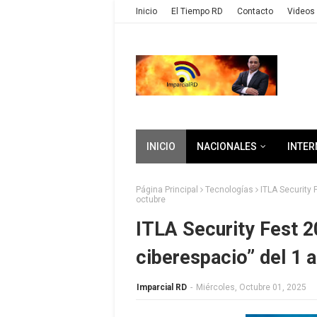
Inicio
El Tiempo RD
Contacto
Videos 
INICIO
NACIONALES
INTER
Página Principal
Tecnologías
ITLA Security 
octubre
ITLA Security Fest 20
ciberespacio” del 1 a
Imparcial RD
-
Miércoles, Octubre 01, 2025