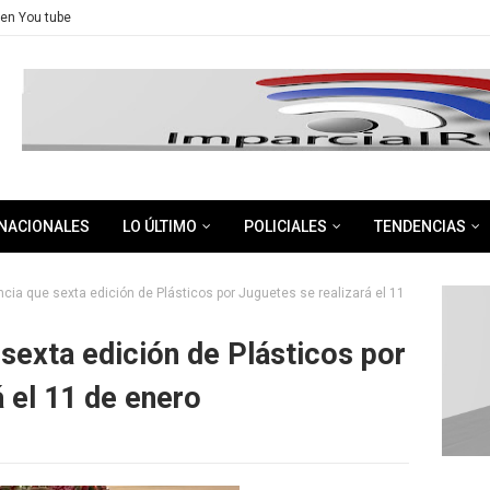
en You tube
NACIONALES
LO ÚLTIMO
POLICIALES
TENDENCIAS
cia que sexta edición de Plásticos por Juguetes se realizará el 11
 sexta edición de Plásticos por
á el 11 de enero