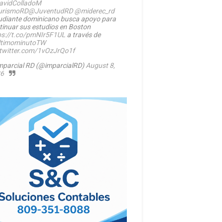
vidColladoM
urismoRD
@JuventudRD
@miderec_rd
udiante dominicano busca apoyo para
tinuar sus estudios en Boston
ps://t.co/pmNIr5F1UL
a través de
timominutoTW
.twitter.com/1vOzJrQo1f
mparcial RD (@imparcialRD)
August 8,
6