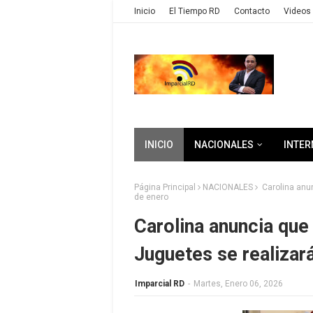
Inicio
El Tiempo RD
Contacto
Videos 
INICIO
NACIONALES
INTER
Página Principal
NACIONALES
Carolina anun
de enero
Carolina anuncia que
Juguetes se realizar
Imparcial RD
-
Martes, Enero 06, 2026