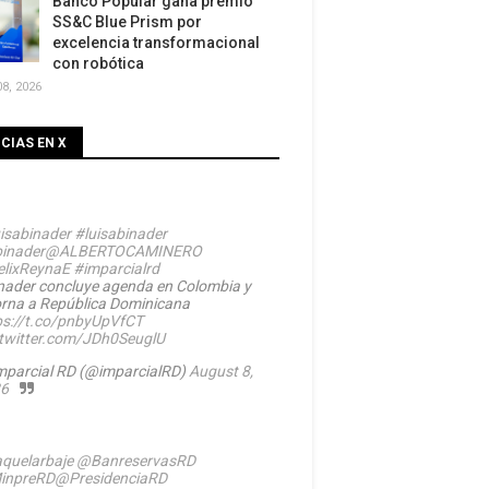
Banco Popular gana premio
SS&C Blue Prism por
excelencia transformacional
con robótica
8, 2026
CIAS EN X
isabinader
#luisabinader
inader
@ALBERTOCAMINERO
lixReynaE
#imparcialrd
nader concluye agenda en Colombia y
orna a República Dominicana
ps://t.co/pnbyUpVfCT
.twitter.com/JDh0SeuglU
mparcial RD (@imparcialRD)
August 8,
6
quelarbaje
@BanreservasRD
inpreRD
@PresidenciaRD