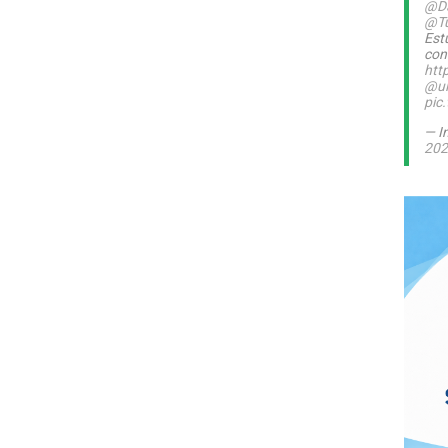
@Da
@T
Est
con
htt
@ul
pic
— I
202