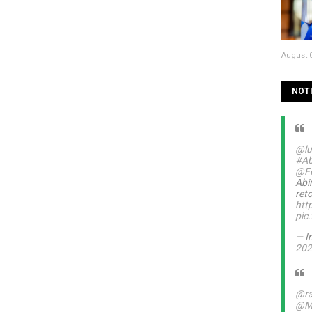
August 0
NOTI
@lu
#Ab
@Fe
Abi
ret
htt
pic
— I
202
@ra
@M