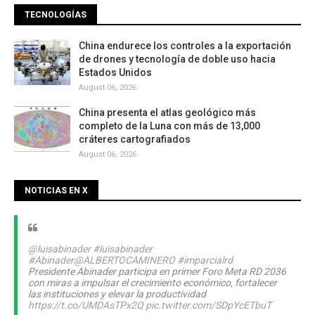
TECNOLOGÍAS
China endurece los controles a la exportación
de drones y tecnología de doble uso hacia
Estados Unidos
August 06, 2026
China presenta el atlas geológico más
completo de la Luna con más de 13,000
cráteres cartografiados
August 06, 2026
NOTICIAS EN X
@luisabinader
#luisabinader
#Abinader
@ALBERTOCAMINERO
#imparcialrd
Presidente Abinader participa en primer Foro Meta RD 2036
con miras a impulsar el crecimiento económico, fortalecer
las instituciones y elevar la productividad
https://t.co/UMDAsTPx2Q
pic.twitter.com/SDpYcETbuT