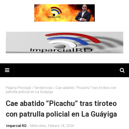
Página Principal
Tendencias
Cae abatido “Picachu” tras tiroteo con
patrulla policial en La Guáyiga
Cae abatido “Picachu” tras tiroteo
con patrulla policial en La Guáyiga
Imparcial RD
-
Miércoles, Febrero 18, 2026