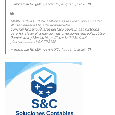
— Imparcial RD (@imparcialRD)
August 5, 2026
@MIREXRD
#MIREXRD
@RobalsdqAlvarez
@luisabinader
#luisabinader
#Abinader
#imparcialrd
Canciller Roberto Álvarez destaca oportunidad histórica
para fortalecer el comercio y las inversiones entre República
Dominicana y México
https://t.co/1eGZMCYbaP
pic.twitter.com/LRXJIRS1SF
— Imparcial RD (@imparcialRD)
August 5, 2026