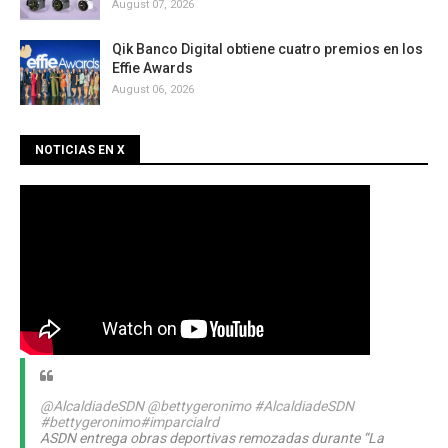
August 07, 2026
Qik Banco Digital obtiene cuatro premios en los
Effie Awards
August 06, 2026
NOTICIAS EN X
@AlcaldiadeSDN
@bettygeronimo
#AlcaldiadeSDN
#bettygeronimo
#imparcialrd
ASDN entrega obras deportivas remozadas durante “La