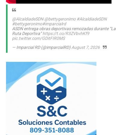
@AlcaldiadeSDN
@bettygeronimo
#AlcaldiadeSDN
#bettygeronimo
#imparcialrd
ASDN entrega obras deportivas remozadas durante “La
Ruta Deportiva”
https://t.co/R3ZVbvhKf9
pic.twitter.com/GDitFIR0MS
— Imparcial RD (@imparcialRD)
August 7, 2026