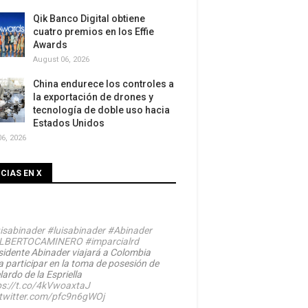
Qik Banco Digital obtiene
cuatro premios en los Effie
Awards
August 06, 2026
China endurece los controles a
la exportación de drones y
tecnología de doble uso hacia
Estados Unidos
6, 2026
CIAS EN X
isabinader
#luisabinader
#Abinader
LBERTOCAMINERO
#imparcialrd
sidente Abinader viajará a Colombia
a participar en la toma de posesión de
ardo de la Espriella
ps://t.co/4kVwoaxtaJ
.twitter.com/pfc9n6gWOj