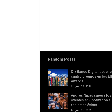
Random Posts
Qik Banco Digital obtiene
cuatro premios en los Eff
Awards
August 06, 2026
Andrés Nipas supera los 
oyentes en Spotify con 
recientes éxitos
August 06, 2026