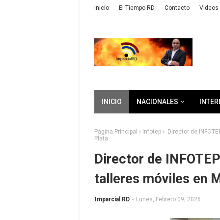
Inicio
El Tiempo RD
Contacto
Videos 
INICIO
NACIONALES
INTER
Página Principal
Infotep
Director de INFOTEP
Plata
Director de INFOTEP 
talleres móviles en 
Imparcial RD
-
Lunes, Febrero 09, 2026