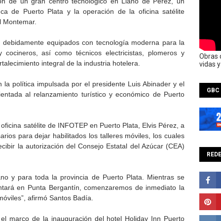
ación de un gran centro tecnológico en Llano de Pérez, un
a de Puerto Plata y la operación de la oficina satélite
el Montemar.
rán debidamente equipados con tecnología moderna para la
 cocineros, así como técnicos electricistas, plomeros y
Obras 
rtalecimiento integral de la industria hotelera.
vidas 
 la política impulsada por el presidente Luis Abinader y el
GBC
ientada al relanzamiento turístico y económico de Puerto
a oficina satélite de INFOTEP en Puerto Plata, Elvis Pérez, a
rios para dejar habilitados los talleres móviles, los cuales
cibir la autorización del Consejo Estatal del Azúcar (CEA)
REDE
no y para toda la provincia de Puerto Plata. Mientras se
antará en Punta Bergantín, comenzaremos de inmediato la
móviles”, afirmó Santos Badía.
el marco de la inauguración del hotel Holiday Inn Puerto