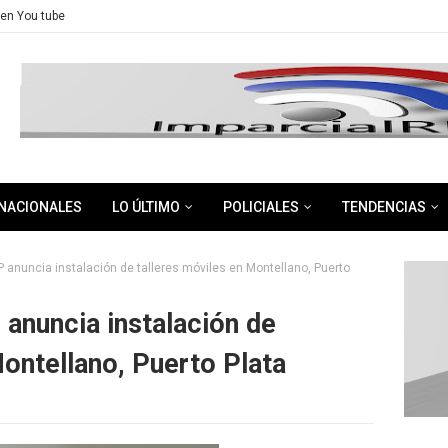
en You tube
NACIONALES
LO ÚLTIMO
POLICIALES
TENDENCIAS
 anuncia instalación de talleres móviles en Montellano, Puerto
anuncia instalación de
Montellano, Puerto Plata