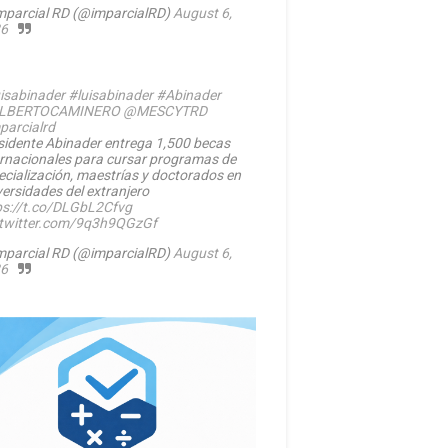
mparcial RD (@imparcialRD)
August 6,
6
isabinader
#luisabinader
#Abinader
LBERTOCAMINERO
@MESCYTRD
parcialrd
sidente Abinader entrega 1,500 becas
ernacionales para cursar programas de
ecialización, maestrías y doctorados en
versidades del extranjero
ps://t.co/DLGbL2Cfvg
.twitter.com/9q3h9QGzGf
mparcial RD (@imparcialRD)
August 6,
6