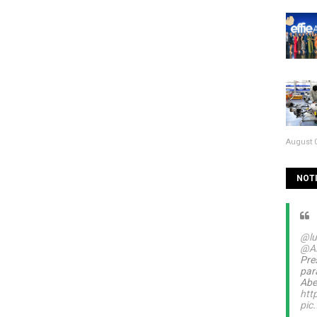
August 0
NOTI
@lu
@A
Pre
par
Abel
htt
pic