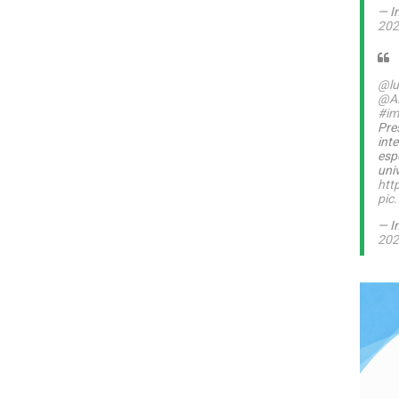
— I
202
@lu
@A
#im
Pre
int
esp
uni
htt
pic
— I
202