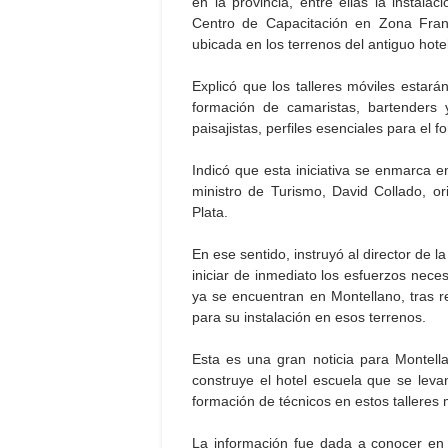
en la provincia, entre ellas la instal
Centro de Capacitación en Zona Franc
ubicada en los terrenos del antiguo hot
Explicó que los talleres móviles esta
formación de camaristas, bartenders y
paisajistas, perfiles esenciales para el fo
Indicó que esta iniciativa se enmarca en
ministro de Turismo, David Collado, or
Plata.
En ese sentido, instruyó al director de l
iniciar de inmediato los esfuerzos necesa
ya se encuentran en Montellano, tras re
para su instalación en esos terrenos.
Esta es una gran noticia para Montella
construye el hotel escuela que se lev
formación de técnicos en estos talleres 
La información fue dada a conocer en 