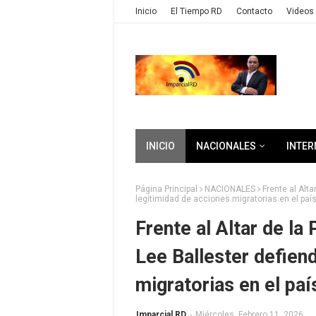
Inicio
El Tiempo RD
Contacto
Videos 
INICIO
NACIONALES
INTER
Página Principal
NACIONALES
Frente al Alta
legitimidad de acciones migratorias en el paí
Frente al Altar de la
Lee Ballester defien
migratorias en el paí
Imparcial RD
-
Miércoles, Febrero 11, 2026