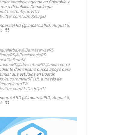
nader concluye agenda en Colombia y
orna a República Dominicana
ps://t.co/pnbyUpVfCT
.twitter.com/JDh0SeuglU
mparcial RD (@imparcialRD)
August 8,
6
quelarbaje
@BanreservasRD
inpreRD
@PresidenciaRD
vidColladoM
urismoRD
@JuventudRD
@miderec_rd
udiante dominicano busca apoyo para
tinuar sus estudios en Boston
ps://t.co/pmNIr5F1UL
a través de
timominutoTW
.twitter.com/1vOzJrQo1f
mparcial RD (@imparcialRD)
August 8,
6