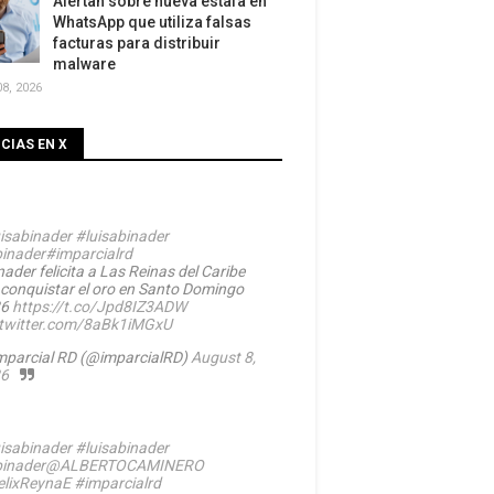
Alertan sobre nueva estafa en
WhatsApp que utiliza falsas
facturas para distribuir
malware
8, 2026
CIAS EN X
isabinader
#luisabinader
inader
#imparcialrd
ader felicita a Las Reinas del Caribe
 conquistar el oro en Santo Domingo
26
https://t.co/Jpd8IZ3ADW
.twitter.com/8aBk1iMGxU
mparcial RD (@imparcialRD)
August 8,
6
isabinader
#luisabinader
inader
@ALBERTOCAMINERO
lixReynaE
#imparcialrd