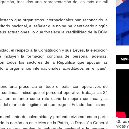
igración, incluidos una representación de los más de mil
 destacó que organismos internacionales han reconocido la
rritorio nacional, al señalar que no se ha identificado ningún
us actuaciones, lo que fortalece la credibilidad de la DGM
idad, el respeto a la Constitución y sus Leyes, la ejecución
ue incluyen la formación continua del personal, además,
MIV
on todos los sectores de la República que apoyan las
ndo a organismos internacionales acreditados en el país”,
ene una presencia en todo el país, con operativos de
continua. Indicó que el personal operativo trabaja las 24
a, enfrentando como reto diario la mejora continua y la
o del marco de legitimidad que exige el Estado dominicano.
un ambiente de solemnidad y profundo civismo, como parte
Obras 
 la nación en este Mes de la Patria, la Dirección General
vidas 
los valores patrios, la soberanía nacional y la memoria