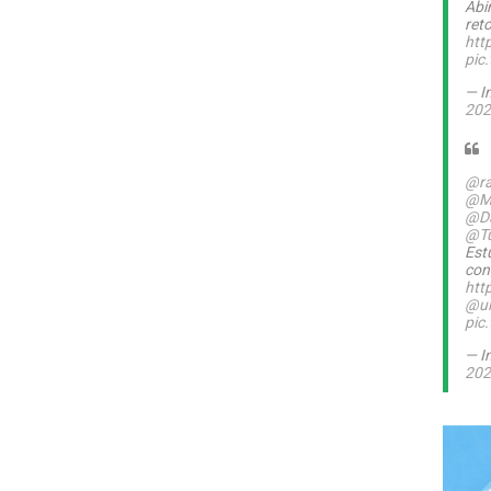
Abi
ret
htt
pic
— I
202
@ra
@M
@Da
@T
Est
con
htt
@ul
pic
— I
202