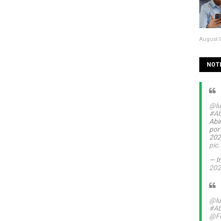
August 0
NOTI
@lu
#Ab
Abin
por
20
pic
— I
202
@lu
#Ab
@Fe