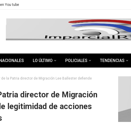
en You tube
NACIONALES
LO ÚLTIMO
POLICIALES
TENDENCIAS
r de la Patria director de Migración Lee Ballester defiende
s
 Patria director de Migración
de legitimidad de acciones
s