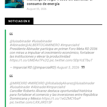
consumo de energía
August 05, 2026
NOTICIAS EN X
@luisabinader
#luisabinader
#Abinader
@ALBERTOCAMINERO
#imparcialrd
Presidente Abinader participa en primer Foro Meta RD 2036
con miras a impulsar el crecimiento económico, fortalecer
las instituciones y elevar la productividad
https://t.co/UMDAsTPx2Q
pic.twitter.com/SDpYcETbuT
— Imparcial RD (@imparcialRD)
August 5, 2026
@MIREXRD
#MIREXRD
@RobalsdqAlvarez
@luisabinader
#luisabinader
#Abinader
#imparcialrd
Canciller Roberto Álvarez destaca oportunidad histórica
para fortalecer el comercio y las inversiones entre República
Dominicana y México
https://t.co/1eGZMCYbaP
pic.twitter.com/LRXJIRS1SF