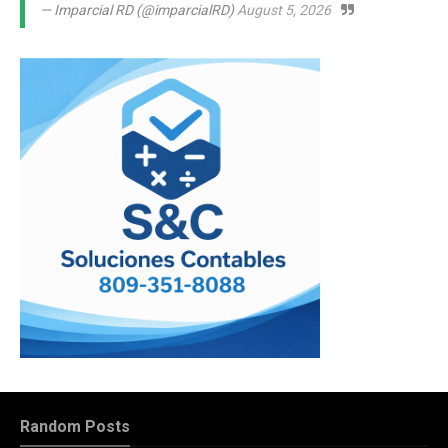
— Imparcial RD (@imparcialRD)
August 5, 2026
Random Posts