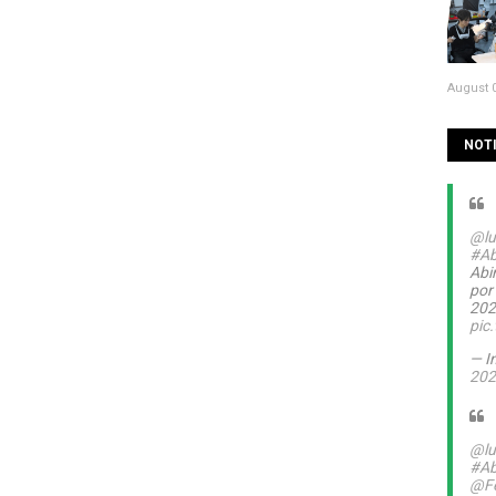
August 0
NOTI
@lu
#Ab
Abin
por
20
pic
— I
202
@lu
#Ab
@Fe