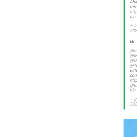
Abi
ret
htt
pic
— I
202
@ra
@M
@Da
@T
Est
con
htt
@ul
pic
— I
202