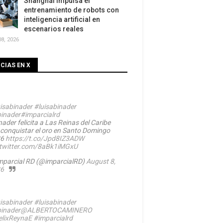
Shanghái impulsa el
entrenamiento de robots con
inteligencia artificial en
escenarios reales
8, 2026
CIAS EN X
isabinader
#luisabinader
inader
#imparcialrd
ader felicita a Las Reinas del Caribe
 conquistar el oro en Santo Domingo
26
https://t.co/Jpd8IZ3ADW
.twitter.com/8aBk1iMGxU
mparcial RD (@imparcialRD)
August 8,
6
isabinader
#luisabinader
inader
@ALBERTOCAMINERO
lixReynaE
#imparcialrd