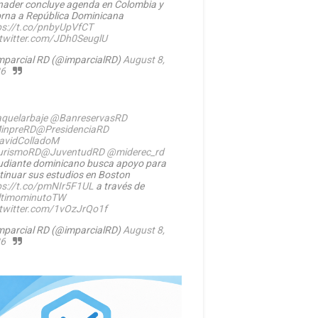
nader concluye agenda en Colombia y
orna a República Dominicana
ps://t.co/pnbyUpVfCT
.twitter.com/JDh0SeuglU
mparcial RD (@imparcialRD)
August 8,
6
quelarbaje
@BanreservasRD
inpreRD
@PresidenciaRD
vidColladoM
urismoRD
@JuventudRD
@miderec_rd
udiante dominicano busca apoyo para
tinuar sus estudios en Boston
ps://t.co/pmNIr5F1UL
a través de
timominutoTW
.twitter.com/1vOzJrQo1f
mparcial RD (@imparcialRD)
August 8,
6