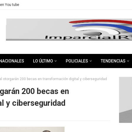
en You tube
NACIONALES
LO ÚLTIMO
POLICIALES
TENDENCIAS
bal otorgarán 200 becas en transformación digital y ciberseguridad
orgarán 200 becas en
al y ciberseguridad