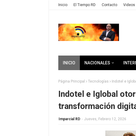
Inicio
El Tiempo RD
Contacto
Videos 
INICIO
NACIONALES
INTER
Página Principal
Tecnologías
Indotel e Iglo
Indotel e Iglobal ot
transformación digit
Imparcial RD
-
Jueves, Febrero 12, 2026