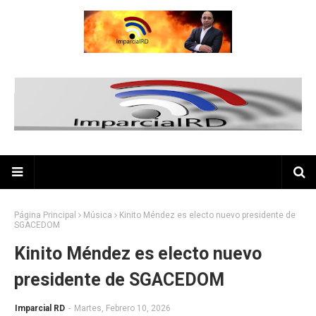
Página Principal
Música
Kinito Méndez es electo nuevo presidente de
SGACEDOM
Kinito Méndez es electo nuevo
presidente de SGACEDOM
Imparcial RD
-
Martes, Febrero 10, 2026