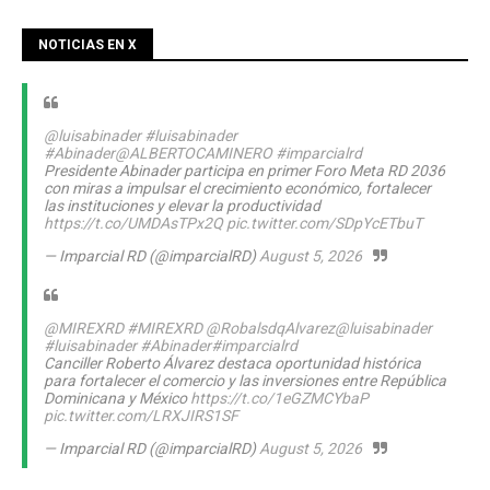
NOTICIAS EN X
@luisabinader
#luisabinader
#Abinader
@ALBERTOCAMINERO
#imparcialrd
Presidente Abinader participa en primer Foro Meta RD 2036
con miras a impulsar el crecimiento económico, fortalecer
las instituciones y elevar la productividad
https://t.co/UMDAsTPx2Q
pic.twitter.com/SDpYcETbuT
— Imparcial RD (@imparcialRD)
August 5, 2026
@MIREXRD
#MIREXRD
@RobalsdqAlvarez
@luisabinader
#luisabinader
#Abinader
#imparcialrd
Canciller Roberto Álvarez destaca oportunidad histórica
para fortalecer el comercio y las inversiones entre República
Dominicana y México
https://t.co/1eGZMCYbaP
pic.twitter.com/LRXJIRS1SF
— Imparcial RD (@imparcialRD)
August 5, 2026