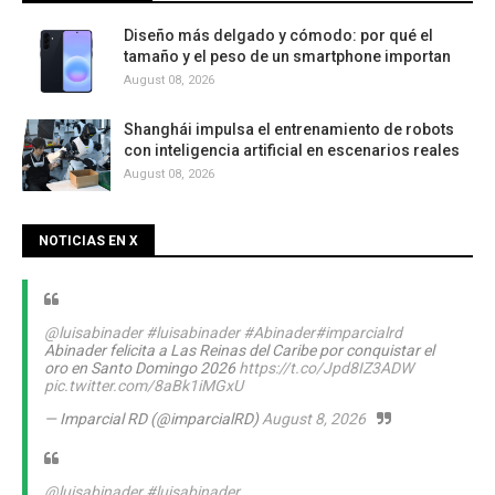
Diseño más delgado y cómodo: por qué el
tamaño y el peso de un smartphone importan
August 08, 2026
Shanghái impulsa el entrenamiento de robots
con inteligencia artificial en escenarios reales
August 08, 2026
NOTICIAS EN X
@luisabinader
#luisabinader
#Abinader
#imparcialrd
Abinader felicita a Las Reinas del Caribe por conquistar el
oro en Santo Domingo 2026
https://t.co/Jpd8IZ3ADW
pic.twitter.com/8aBk1iMGxU
— Imparcial RD (@imparcialRD)
August 8, 2026
@luisabinader
#luisabinader