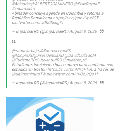
#Abinader
@ALBERTOCAMINERO
@FelixReynaE
#imparcialrd
Abinader concluye agenda en Colombia y retorna a
República Dominicana
https://t.co/pnbyUpVfCT
pic.twitter.com/JDh0SeuglU
— Imparcial RD (@imparcialRD)
August 8, 2026
@raquelarbaje
@BanreservasRD
@MinpreRD
@PresidenciaRD
@DavidColladoM
@TurismoRD
@JuventudRD
@miderec_rd
Estudiante dominicano busca apoyo para continuar sus
estudios en Boston
https://t.co/pmNIr5F1UL
a través de
@ultimominutoTW
pic.twitter.com/1vOzJrQo1f
— Imparcial RD (@imparcialRD)
August 8, 2026