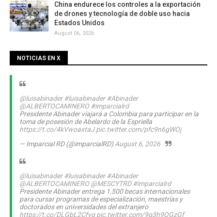
China endurece los controles a la exportación
de drones y tecnología de doble uso hacia
Estados Unidos
August 06, 2026
NOTICIAS EN X
@luisabinader
#luisabinader
#Abinader
@ALBERTOCAMINERO
#imparcialrd
Presidente Abinader viajará a Colombia para participar en la
toma de posesión de Abelardo de la Espriella
https://t.co/4kVwoaxtaJ
pic.twitter.com/pfc9n6gWOj
— Imparcial RD (@imparcialRD)
August 6, 2026
@luisabinader
#luisabinader
#Abinader
@ALBERTOCAMINERO
@MESCYTRD
#imparcialrd
Presidente Abinader entrega 1,500 becas internacionales
para cursar programas de especialización, maestrías y
doctorados en universidades del extranjero
https://t.co/DLGbL2Cfvg
pic.twitter.com/9q3h9QGzGf