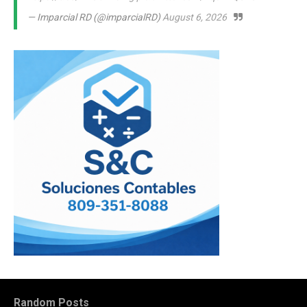
— Imparcial RD (@imparcialRD)
August 6, 2026
Random Posts