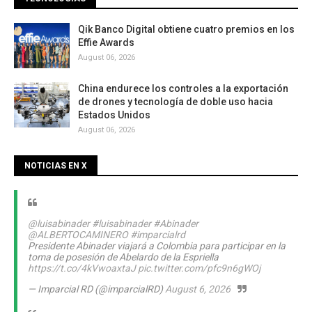
Qik Banco Digital obtiene cuatro premios en los
Effie Awards
August 06, 2026
China endurece los controles a la exportación
de drones y tecnología de doble uso hacia
Estados Unidos
August 06, 2026
NOTICIAS EN X
@luisabinader
#luisabinader
#Abinader
@ALBERTOCAMINERO
#imparcialrd
Presidente Abinader viajará a Colombia para participar en la
toma de posesión de Abelardo de la Espriella
https://t.co/4kVwoaxtaJ
pic.twitter.com/pfc9n6gWOj
— Imparcial RD (@imparcialRD)
August 6, 2026