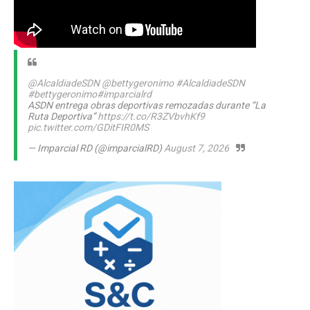
@AlcaldiadeSDN
@bettygeronimo
#AlcaldiadeSDN
#bettygeronimo
#imparcialrd
ASDN entrega obras deportivas remozadas durante “La
Ruta Deportiva”
https://t.co/R3ZVbvhKf9
pic.twitter.com/GDitFIR0MS
— Imparcial RD (@imparcialRD)
August 7, 2026