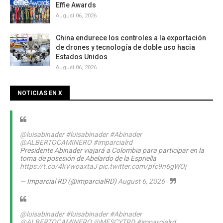
Effie Awards
August 06, 2026
China endurece los controles a la exportación
de drones y tecnología de doble uso hacia
Estados Unidos
August 06, 2026
NOTICIAS EN X
@luisabinader
#luisabinader
#Abinader
@ALBERTOCAMINERO
#imparcialrd
Presidente Abinader viajará a Colombia para participar en la
toma de posesión de Abelardo de la Espriella
https://t.co/4kVwoaxtaJ
pic.twitter.com/pfc9n6gWOj
— Imparcial RD (@imparcialRD)
August 6, 2026
@luisabinader
#luisabinader
#Abinader
@ALBERTOCAMINERO
@MESCYTRD
#imparcialrd