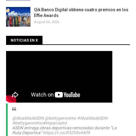
Qik Banco Digital obtiene cuatro premios en los
Effie Awards
August 06, 2026
NOTICIAS EN X
@AlcaldiadeSDN
@bettygeronimo
#AlcaldiadeSDN
#bettygeronimo
#imparcialrd
ASDN entrega obras deportivas remozadas durante “La
Ruta Deportiva”
https://t.co/R3ZVbvhKf9