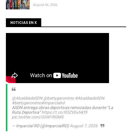
August 06, 2026
NOTICIAS EN X
@AlcaldiadeSDN
@bettygeronimo
#AlcaldiadeSDN
#bettygeronimo
#imparcialrd
ASDN entrega obras deportivas remozadas durante “La
Ruta Deportiva”
https://t.co/R3ZVbvhKf9
pic.twitter.com/GDitFIR0MS
— Imparcial RD (@imparcialRD)
August 7, 2026