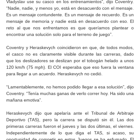
Vladyslav use su casco en los entrenamientos”, dijo Coventry.
“Nadie, nadie, y menos yo, está en desacuerdo con el mensaje.
Es un mensaje contundente. Es un mensaje de recuerdo. Es un
mensaje de memoria y nadie está en desacuerdo con eso. El
reto al que nos enfrentamos es que queríamos plantear o
encontrar una solución solo para el terreno de juego”.
Coventry y Heraskevych coincidieron en que, de todos modos,
el casco no es claramente visible durante las carreras, dado
que los deslizadores se deslizan por el tobogán helado a unos
120 km/h (75 mph). El COI esperaba que eso fuera la ventana
para llegar a un acuerdo. Heraskevych no cedió.
“Lamentablemente, no hemos podido llegar a esa solución”, dijo
Coventry. “Tenía muchas ganas de verlo correr hoy. Ha sido una
mañana emotiva”.
Heraskevych dijo que apelaría ante el Tribunal de Arbitraje
Deportivo (TAS), pero la carrera se disputó sin él. Las dos
primeras carreras fueron el jueves y las dos últimas, el viernes.
Independientemente de lo que diga el TAS, si acaso, su
oportunidad de competir en estos Juegos se ha esfumado. El