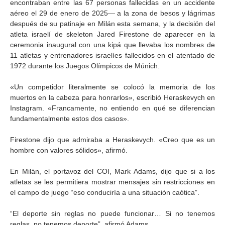
encontraban entre las 67 personas fallecidas en un accidente
aéreo el 29 de enero de 2025— a la zona de besos y lágrimas
después de su patinaje en Milán esta semana, y la decisión del
atleta israelí de skeleton Jared Firestone de aparecer en la
ceremonia inaugural con una kipá que llevaba los nombres de
11 atletas y entrenadores israelíes fallecidos en el atentado de
1972 durante los Juegos Olímpicos de Múnich.
«Un competidor literalmente se colocó la memoria de los
muertos en la cabeza para honrarlos», escribió Heraskevych en
Instagram. «Francamente, no entiendo en qué se diferencian
fundamentalmente estos dos casos».
Firestone dijo que admiraba a Heraskevych. «Creo que es un
hombre con valores sólidos», afirmó.
En Milán, el portavoz del COI, Mark Adams, dijo que si a los
atletas se les permitiera mostrar mensajes sin restricciones en
el campo de juego “eso conduciría a una situación caótica”.
“El deporte sin reglas no puede funcionar… Si no tenemos
reglas, no tenemos deporte”, afirmó Adams.