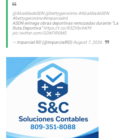
@AlcaldiadeSDN
@bettygeronimo
#AlcaldiadeSDN
#bettygeronimo
#imparcialrd
ASDN entrega obras deportivas remozadas durante “La
Ruta Deportiva”
https://t.co/R3ZVbvhKf9
pic.twitter.com/GDitFIR0MS
— Imparcial RD (@imparcialRD)
August 7, 2026