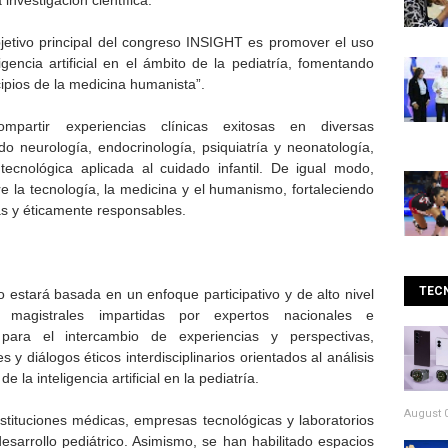
 investigación científica.
jetivo principal del congreso INSIGHT es promover el uso
igencia artificial en el ámbito de la pediatría, fomentando
cipios de la medicina humanista”.
partir experiencias clínicas exitosas en diversas
do neurología, endocrinología, psiquiatría y neonatología,
tecnológica aplicada al cuidado infantil. De igual modo,
tre la tecnología, la medicina y el humanismo, fortaleciendo
as y éticamente responsables.
TEC
estará basada en un enfoque participativo y de alto nivel
ias magistrales impartidas por expertos nacionales e
s para el intercambio de experiencias y perspectivas,
 y diálogos éticos interdisciplinarios orientados al análisis
e la inteligencia artificial en la pediatría.
August 0
stituciones médicas, empresas tecnológicas y laboratorios
sarrollo pediátrico. Asimismo, se han habilitado espacios