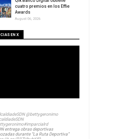
Qik Banco Digital obtiene
cuatro premios en los Effie
Awards
August 06, 2026
CIAS EN X
caldiadeSDN
@bettygeronimo
caldiadeSDN
ttygeronimo
#imparcialrd
N entrega obras deportivas
ozadas durante “La Ruta Deportiva”