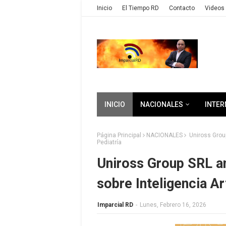
Inicio
El Tiempo RD
Contacto
Videos 
INICIO
NACIONALES
INTER
Página Principal
NACIONALES
Uniross Group
Pediatría
Uniross Group SRL 
sobre Inteligencia Art
Imparcial RD
-
Lunes, Febrero 16, 2026