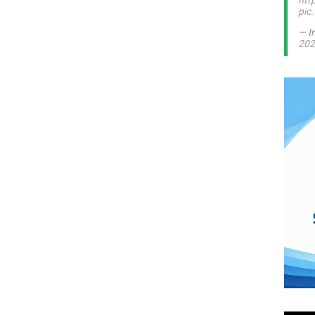
htt
pic
— I
202