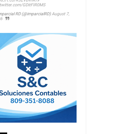
ps://t.co/R3ZVbvhKf9
.twitter.com/GDitFIR0MS
mparcial RD (@imparcialRD)
August 7,
6