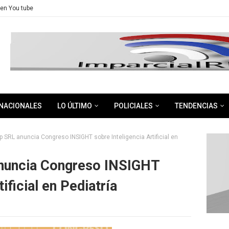
en You tube
NACIONALES
LO ÚLTIMO
POLICIALES
TENDENCIAS
 SRL anuncia Congreso INSIGHT sobre Inteligencia Artificial en
anuncia Congreso INSIGHT
ificial en Pediatría