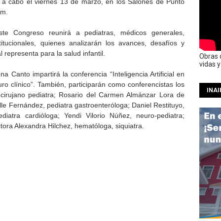
ará a cabo el viernes 13 de marzo, en los Salones de Punto
.m.
ste Congreso reunirá a pediatras, médicos generales,
titucionales, quienes analizarán los avances, desafíos y
l representa para la salud infantil.
Obras 
vidas 
a Canto impartirá la conferencia “Inteligencia Artificial en
turo clínico”. También, participarán como conferencistas los
INAI
z, cirujano pediatra; Rosario del Carmen Almánzar Lora de
lle Fernández, pediatra gastroenteróloga; Daniel Restituyo,
diatra cardióloga; Yendi Vilorio Núñez, neuro-pediatra;
octora Alexandra Hilchez, hematóloga, siquiatra.