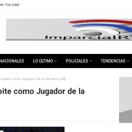
en You tube
NACIONALES
LO ÚLTIMO
POLICIALES
TENDENCIAS
 repite como Jugador de la Semana LNB
pite como Jugador de la