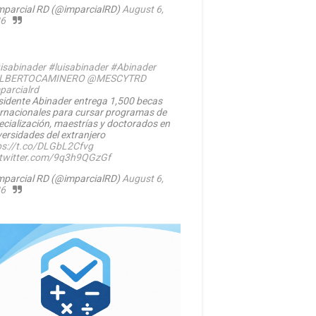
mparcial RD (@imparcialRD)
August 6,
6
isabinader
#luisabinader
#Abinader
LBERTOCAMINERO
@MESCYTRD
parcialrd
sidente Abinader entrega 1,500 becas
ernacionales para cursar programas de
ecialización, maestrías y doctorados en
versidades del extranjero
ps://t.co/DLGbL2Cfvg
.twitter.com/9q3h9QGzGf
mparcial RD (@imparcialRD)
August 6,
6