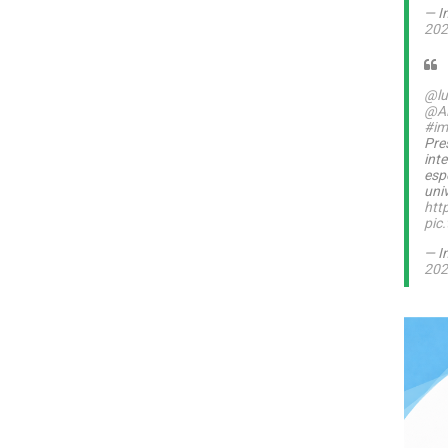
— I
202
@lu
@A
#im
Pre
int
esp
uni
htt
pic
— I
202