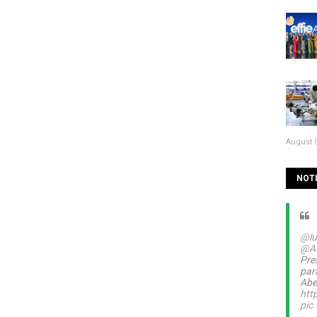
August 0
NOTI
@lu
@A
Pre
par
Abel
htt
pic