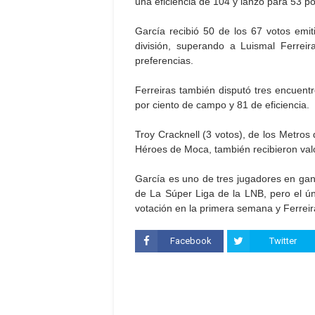
una eficiencia de 104 y lanzó para 53 po
García recibió 50 de los 67 votos emiti
división, superando a Luismal Ferreir
preferencias.
Ferreiras también disputó tres encuent
por ciento de campo y 81 de eficiencia.
Troy Cracknell (3 votos), de los Metros
Héroes de Moca, también recibieron val
García es uno de tres jugadores en ga
de La Súper Liga de la LNB, pero el úni
votación en la primera semana y Ferreir
Facebook
Twitter