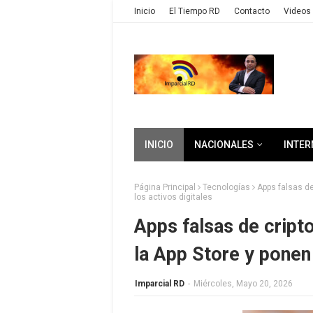
Inicio
El Tiempo RD
Contacto
Videos 
INICIO
NACIONALES
INTER
Página Principal
Tecnologías
Apps falsas de
los activos digitales
Apps falsas de cript
la App Store y ponen 
Imparcial RD
-
Miércoles, Mayo 20, 2026