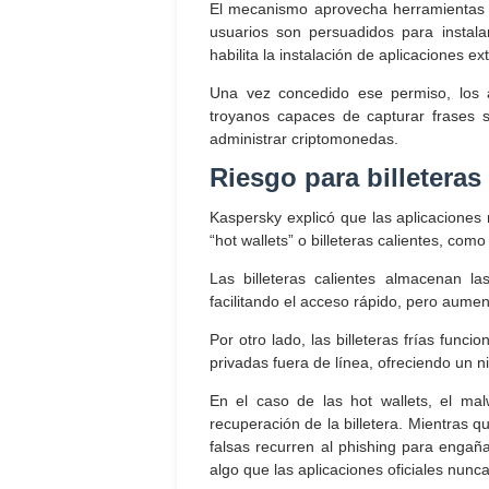
El mecanismo aprovecha herramientas l
usuarios son persuadidos para instalar
habilita la instalación de aplicaciones ext
Una vez concedido ese permiso, los a
troyanos capaces de capturar frases se
administrar criptomonedas.
Riesgo para billeteras 
Kaspersky explicó que las aplicaciones 
“hot wallets” o billeteras calientes, como l
Las billeteras calientes almacenan la
facilitando el acceso rápido, pero aumen
Por otro lado, las billeteras frías func
privadas fuera de línea, ofreciendo un n
En el caso de las hot wallets, el mal
recuperación de la billetera. Mientras q
falsas recurren al phishing para engaña
algo que las aplicaciones oficiales nunca 