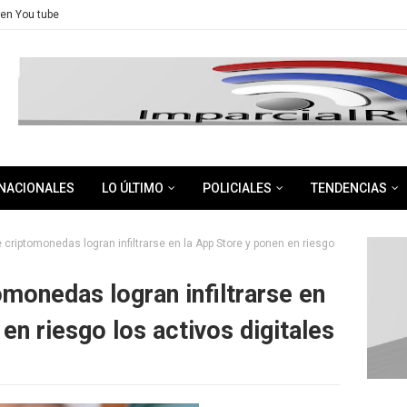
en You tube
NACIONALES
LO ÚLTIMO
POLICIALES
TENDENCIAS
 criptomonedas logran infiltrarse en la App Store y ponen en riesgo
omonedas logran infiltrarse en
en riesgo los activos digitales