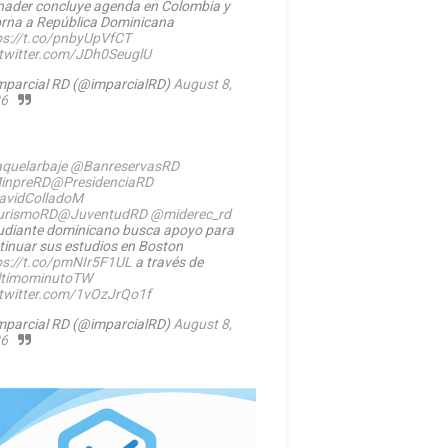
nader concluye agenda en Colombia y
orna a República Dominicana
ps://t.co/pnbyUpVfCT
.twitter.com/JDh0SeuglU
mparcial RD (@imparcialRD)
August 8,
6
quelarbaje
@BanreservasRD
inpreRD
@PresidenciaRD
vidColladoM
urismoRD
@JuventudRD
@miderec_rd
udiante dominicano busca apoyo para
tinuar sus estudios en Boston
ps://t.co/pmNIr5F1UL
a través de
timominutoTW
.twitter.com/1vOzJrQo1f
mparcial RD (@imparcialRD)
August 8,
6