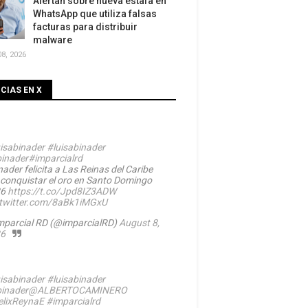
Alertan sobre nueva estafa en
WhatsApp que utiliza falsas
facturas para distribuir
malware
8, 2026
CIAS EN X
isabinader
#luisabinader
inader
#imparcialrd
ader felicita a Las Reinas del Caribe
 conquistar el oro en Santo Domingo
26
https://t.co/Jpd8IZ3ADW
.twitter.com/8aBk1iMGxU
mparcial RD (@imparcialRD)
August 8,
6
isabinader
#luisabinader
inader
@ALBERTOCAMINERO
lixReynaE
#imparcialrd