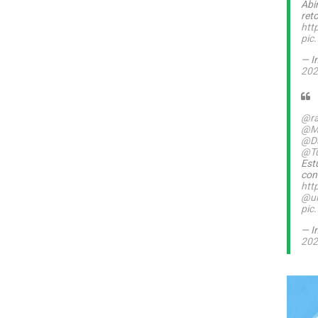
Abi
ret
htt
pic
— I
202
@ra
@M
@Da
@T
Est
con
htt
@ul
pic
— I
202