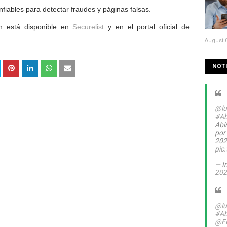
nfiables para detectar fraudes y páginas falsas.
ón está disponible en
Securelist
y en el portal oficial de
August 0
NOTI
@lu
#Ab
Abin
por
20
pic
— I
202
@lu
#Ab
@Fe